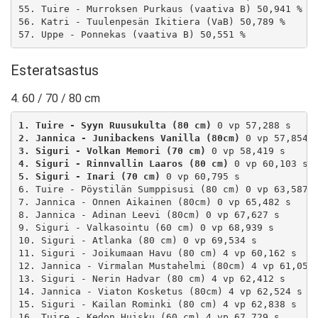
55. Tuire - Murroksen Purkaus (vaativa B) 50,941 %

56. Katri - Tuulenpesän Ikitiera (VaB) 50,789 %

Esteratsastus
4. 60 / 70 / 80 cm
1. Tuire - Syyn Ruusukulta (80 cm)
2. Jannica - Junibackens Vanilla (80cm)
3. Siguri - Volkan Memori (70 cm)
4. Siguri - Rinnvallin Laaros (80 cm)
5. Siguri - Inari (70 cm)
 0 vp 60,795 s

6. Tuire - Pöystilän Sumppisusi (80 cm) 0 vp 63,587 s
7. Jannica - Onnen Aikainen (80cm) 0 vp 65,482 s

8. Jannica - Adinan Leevi (80cm) 0 vp 67,627 s

9. Siguri - Valkasointu (60 cm) 0 vp 68,939 s

10. Siguri - Atlanka (80 cm) 0 vp 69,534 s

11. Siguri - Joikumaan Havu (80 cm) 4 vp 60,162 s

12. Jannica - Virmalan Mustahelmi (80cm) 4 vp 61,051 
13. Siguri - Nerin Hadvar (80 cm) 4 vp 62,412 s

14. Jannica - Viaton Kosketus (80cm) 4 vp 62,524 s

15. Siguri - Kailan Rominki (80 cm) 4 vp 62,838 s

16. Tuire - Kedon Huisku (60 cm) 4 vp 67,729 s
