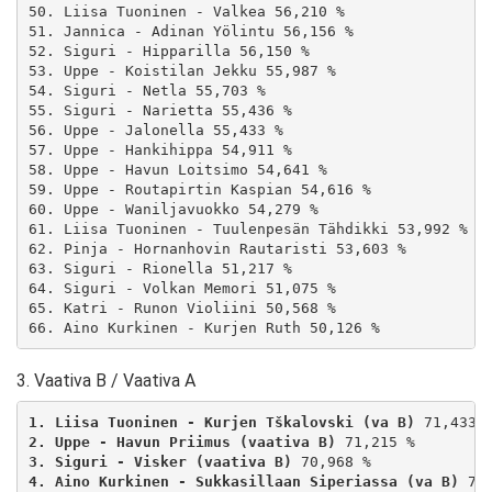
50. Liisa Tuoninen - Valkea 56,210 %

51. Jannica - Adinan Yölintu 56,156 %

52. Siguri - Hipparilla 56,150 %

53. Uppe - Koistilan Jekku 55,987 %

54. Siguri - Netla 55,703 %

55. Siguri - Narietta 55,436 %

56. Uppe - Jalonella 55,433 %

57. Uppe - Hankihippa 54,911 %

58. Uppe - Havun Loitsimo 54,641 %

59. Uppe - Routapirtin Kaspian 54,616 %

60. Uppe - Waniljavuokko 54,279 %

61. Liisa Tuoninen - Tuulenpesän Tähdikki 53,992 %

62. Pinja - Hornanhovin Rautaristi 53,603 %

63. Siguri - Rionella 51,217 %

64. Siguri - Volkan Memori 51,075 %

65. Katri - Runon Violiini 50,568 %

3. Vaativa B / Vaativa A
1. Liisa Tuoninen - Kurjen Tškalovski (va B)
2. Uppe - Havun Priimus (vaativa B)
3. Siguri - Visker (vaativa B)
4. Aino Kurkinen - Sukkasillaan Siperiassa (va B)