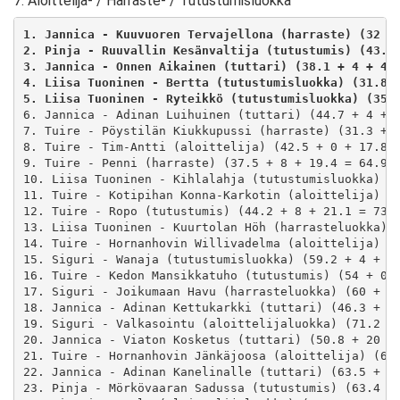
7. Aloittelija- / Harraste- / Tutustumisluokka
1. Jannica - Kuuvuoren Tervajellona (harraste) (32 +
2. Pinja - Ruuvallin Kesänvaltija (tutustumis) (43.1
3. Jannica - Onnen Aikainen (tuttari) (38.1 + 4 + 4.
4. Liisa Tuoninen - Bertta (tutustumisluokka) (31.8 
5. Liisa Tuoninen - Ryteikkö (tutustumisluokka) (35.
6. Jannica - Adinan Luihuinen (tuttari) (44.7 + 4 + 1
7. Tuire - Pöystilän Kiukkupussi (harraste) (31.3 + 8
8. Tuire - Tim-Antti (aloittelija) (42.5 + 0 + 17.8 =
9. Tuire - Penni (harraste) (37.5 + 8 + 19.4 = 64.9)

10. Liisa Tuoninen - Kihlalahja (tutustumisluokka) (4
11. Tuire - Kotipihan Konna-Karkotin (aloittelija) (3
12. Tuire - Ropo (tutustumis) (44.2 + 8 + 21.1 = 73.3
13. Liisa Tuoninen - Kuurtolan Höh (harrasteluokka) (
14. Tuire - Hornanhovin Willivadelma (aloittelija) (5
15. Siguri - Wanaja (tutustumisluokka) (59.2 + 4 + 15
16. Tuire - Kedon Mansikkatuho (tutustumis) (54 + 0 +
17. Siguri - Joikumaan Havu (harrasteluokka) (60 + 8 
18. Jannica - Adinan Kettukarkki (tuttari) (46.3 + 0 
19. Siguri - Valkasointu (aloittelijaluokka) (71.2 + 
20. Jannica - Viaton Kosketus (tuttari) (50.8 + 20 + 
21. Tuire - Hornanhovin Jänkäjoosa (aloittelija) (65.
22. Jannica - Adinan Kanelinalle (tuttari) (63.5 + 4 
23. Pinja - Mörkövaaran Sadussa (tutustumis) (63.4 + 