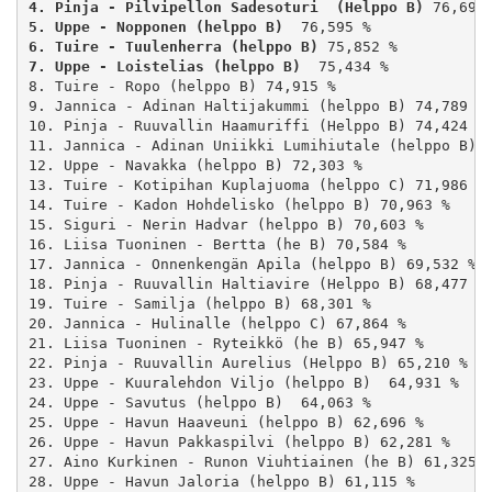
4. Pinja - Pilvipellon Sadesoturi  (Helppo B)
5. Uppe - Nopponen (helppo B) 
6. Tuire - Tuulenherra (helppo B)
7. Uppe - Loistelias (helppo B) 
 75,434 %

8. Tuire - Ropo (helppo B) 74,915 %

9. Jannica - Adinan Haltijakummi (helppo B) 74,789 %

10. Pinja - Ruuvallin Haamuriffi (Helppo B) 74,424 %

11. Jannica - Adinan Uniikki Lumihiutale (helppo B) 7
12. Uppe - Navakka (helppo B) 72,303 %

13. Tuire - Kotipihan Kuplajuoma (helppo C) 71,986 %

14. Tuire - Kadon Hohdelisko (helppo B) 70,963 %

15. Siguri - Nerin Hadvar (helppo B) 70,603 %

16. Liisa Tuoninen - Bertta (he B) 70,584 %

17. Jannica - Onnenkengän Apila (helppo B) 69,532 %

18. Pinja - Ruuvallin Haltiavire (Helppo B) 68,477 %

19. Tuire - Samilja (helppo B) 68,301 %

20. Jannica - Hulinalle (helppo C) 67,864 %

21. Liisa Tuoninen - Ryteikkö (he B) 65,947 %

22. Pinja - Ruuvallin Aurelius (Helppo B) 65,210 %

23. Uppe - Kuuralehdon Viljo (helppo B)  64,931 %

24. Uppe - Savutus (helppo B)  64,063 %

25. Uppe - Havun Haaveuni (helppo B) 62,696 %

26. Uppe - Havun Pakkaspilvi (helppo B) 62,281 %

27. Aino Kurkinen - Runon Viuhtiainen (he B) 61,325 %
28. Uppe - Havun Jaloria (helppo B) 61,115 %
