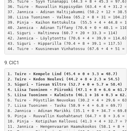
35. Tuire - Syyn Tinanappi (44.3 + 8 + 45.3 = 97.6)

36. Tuire - Ruuvallin Hippisydän (63.4 + 4 + 31.2 = 9
37. Jannica - Adinan Haltijakummi (50.2 + 12 + 38.5 =
38. Liisa Tuoninen - Valkea (65.2 + 8 + 31 = 104.2)

39. Pinja - Kaihon Kettukulta  (55.5 + 4 + 44.8 = 104
40. Jannica - Adinan Tiffany (70.6 + 0 + 40.1 = 110.6
41. Siguri - Haltineva (60.7 + 20 + 33.3 = 114)

42. Jannica - Löylytonttu (70.6 + 4 + 39.9 = 114.6)

43. Siguri - Hipparilla (70.4 + 8 + 39.1 = 117.5)

9. CIC1
1. Tuire - Kempele Lind (45.4 + 0 + 3.3 = 48.7)
2. Tuire - Kedon Neulevi (44.2 + 8 + 2.3 = 54.5)
3. Siguri - Tievan Viltro (52.7 + 0 + 5.7 = 58.4)
4. Liisa Tuoninen - Piironki (47.1 + 8 + 6.6 = 61.7)
5. Liisa Tuoninen - Kalmisto (46.1 + 16 + 0.3 = 62.4
6. Tuire - Pöystilän Neuvokas (30.2 + 4 + 29.6 = 63.8
7. Liisa Tuoninen - Tasku (58.9 + 4 + 6.8 = 69.7)

8. Jannica - Adinan Marikki (35.1 + 0 + 34.7 = 69.8)

9. Pinja - Ruuvallin Kuohahtanut (64.7 + 8 + 3.6 = 76
10. Pinja - Kotipihan Kellovoi (41.3 + 4 + 32.7 = 78)
11. Jannica - Hengenvaaran Haamukookos (58.1 + 8 + 14