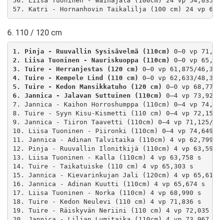
56. Liisa Tuoninen - Wainajala (100cm) 24 vp 54,035 s
6. 110 / 120 cm
1. Pinja - Ruuvallin Sysisävelmä (110cm)
2. Liisa Tuoninen - Nauriskuoppa (110cm)
3. Tuire - Herranjestas (120 cm)
4. Tuire - Kempele Lind (110 cm)
5. Tuire - Kedon Mansikkatuho (120 cm)
6. Jannica - Jalavan Suttuinen (110cm)
 0–4 vp 73,929/
7. Jannica - Kaihon Horroshumppa (110cm) 0–4 vp 74,02
8. Tuire - Syyn Kisu-Kismetti (110 cm) 0–4 vp 72,158/
9. Jannica - Tiiron Taavetti (110cm) 0–4 vp 71,125/51
10. Liisa Tuoninen - Piironki (110cm) 0–4 vp 74,649/5
11. Jannica - Adinan Talvitaika (110cm) 4 vp 62,799 s
12. Pinja - Ruuvallin Ilonitkijä (110cm) 4 vp 63,591 
13. Liisa Tuoninen - Kalla (110cm) 4 vp 63,758 s

14. Tuire - Taikatuiske (110 cm) 4 vp 65,303 s

15. Jannica - Kievarinkujan Jali (120cm) 4 vp 65,614 
16. Jannica - Adinan Kuutti (110cm) 4 vp 65,674 s

17. Liisa Tuoninen - Norka (110cm) 4 vp 68,990 s

18. Tuire - Kedon Neulevi (110 cm) 4 vp 71,836 s

19. Tuire - Räiskyvän Neriini (110 cm) 4 vp 72,035 s

20. Jannica - Liljan Lumitaika (110cm) 4 vp 73,967 s
