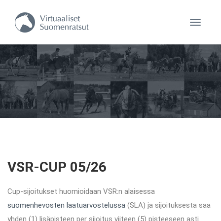
Navigaa
VSR-CUP 05/26
Cup-sijoitukset huomioidaan VSR:n alaisessa
suomenhevosten laatuarvostelussa
(SLA) ja sijoituksesta saa
yhden (1) lisäpisteen per sijoitus viiteen (5) pisteeseen asti.