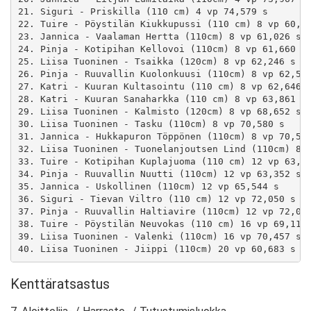
21. Siguri - Priskilla (110 cm) 4 vp 74,579 s

22. Tuire - Pöystilän Kiukkupussi (110 cm) 8 vp 60,55
23. Jannica - Vaalaman Hertta (110cm) 8 vp 61,026 s

24. Pinja - Kotipihan Kellovoi (110cm) 8 vp 61,660 s

25. Liisa Tuoninen - Tsaikka (120cm) 8 vp 62,246 s

26. Pinja - Ruuvallin Kuolonkuusi (110cm) 8 vp 62,574
27. Katri - Kuuran Kultasointu (110 cm) 8 vp 62,646 s
28. Katri - Kuuran Sanaharkka (110 cm) 8 vp 63,861 s

29. Liisa Tuoninen - Kalmisto (120cm) 8 vp 68,652 s

30. Liisa Tuoninen - Tasku (110cm) 8 vp 70,580 s

31. Jannica - Hukkapuron Töppönen (110cm) 8 vp 70,585
32. Liisa Tuoninen - Tuonelanjoutsen Lind (110cm) 8 v
33. Tuire - Kotipihan Kuplajuoma (110 cm) 12 vp 63,24
34. Pinja - Ruuvallin Nuutti (110cm) 12 vp 63,352 s

35. Jannica - Uskollinen (110cm) 12 vp 65,544 s

36. Siguri - Tievan Viltro (110 cm) 12 vp 72,050 s

37. Pinja - Ruuvallin Haltiavire (110cm) 12 vp 72,072
38. Tuire - Pöystilän Neuvokas (110 cm) 16 vp 69,111 
39. Liisa Tuoninen - Valenki (110cm) 16 vp 70,457 s

Kenttäratsastus