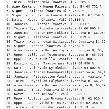
5. Tuire - Noitahurmio (vaativa B)
6. Aino Kurkinen - Nupun Fazerina (va B)
7. Siguri - Atlanka (vaativa B)
 68,530 %

8. Siguri - Rinnvallin Laaros (vaativa B) 67,259 %

9. Katri - Kuuran Oktaavi (VaB) 67,113 %

10. Jannica - Jumpetar (vaativa B) 66,833 %

11. Tuire - Syyn Ruusukulta (vaativa B) 66,065 %

12. Jannica - Adinan Hevirokkari (vaativa B) 66,064 %
13. Siguri - Haltineva (vaativa B) 65,819 %

14. Tuire - Hornanhovin Willivadelma (vaativa B) 65,7
15. Siguri - Apasso (vaativa B) 65,673 %

16. Aino Kurkinen - Kurjen Köyhänkruunu (va B) 65,501
17. Uppe - Villahaan Tulentempo (vaativa B) 65,396 %

18. Uppe - Havun Kuuhilla (vaativa B) 65,388 %

19. Katri - Kuuran Täystyrmäys (VaB) 64,930 %

20. Katri - Valokylän Kylmänkukka (VaB) 64,802 %

21. Jannica - Adinan Haamupersilja (vaativa A) 64,433
22. Jannica - Pilvipellon Vaniljahattara (vaativa A) 
23. Tuire - Pöystilän Pölyhuiska (vaativa B) 64,250 %
24. Aino Kurkinen - Kurjen Tundravikla (va B) 63,696 
25. Siguri - India (vaativa B) 63,457 %

26. Katri - Runon Amiraali (VaB) 63,285 %

27. Uppe - Routapirtin Usvana (vaativa B) 62,920 %

28. Uppe - Runon Vilhelmiina (vaativa B) 62,358 %

29. Tuire - Kedon Huisku (vaativa B) 62,131 %
