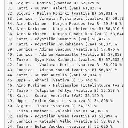
30. Siguri - Romina (vaativa B) 62,129 %

31. Katri - Kuuran Taaleri (VaB) 61,823 %

32. Siguri - Kailan Rominki (vaativa B) 59,831 %

33. Jannica - Virmalan Mustahelmi (vaativa B) 59,733 
34. Aino Kurkinen - Kurjen Rooibos (va B) 59,346 %

35. Aino Kurkinen - Kurjen Kaihoten (va B) 58,810 %

36. Aino Kurkinen - Kurjen Punahilkka (va B) 58,644 %
37. Katri - Pöystilän Kummitus (VaB) 58,477 %

38. Katri - Pöystilän Joukahainen (VaA) 58,375 %

39. Jannica - Adinan Jääpusu (vaativa B) 57,876 %

40. Jannica - Adinan Haamuaatto (vaativa B) 57,853 %

41. Tuire - Syyn Kisu-Kismetti (vaativa B) 57,505 %

42. Jannica - Vaalaman Hertta (vaativa B) 56,910 %

43. Jannica - Adinan Konrad (vaativa B) 56,828 %

44. Katri - Kuuran Aurelia (VaB) 56,034 %

45. Uppe - Jehneri (vaativa B) 55,742 %

46. Aino Kurkinen - Haltiasalon Tittelintuure (va B) 
47. Tuire - Tulipahan Tehtyä (vaativa B) 55,553 %

48. Katri - Kuuran Amorilla (VaB) 55,129 %

49. Uppe - Jeilin Kuuhile (vaativa B) 54,898 %

50. Siguri - Inari (vaativa B) 54,251 %

51. Liisa Tuoninen - Valenki (va B) 54,062 %

52. Tuire - Pöystilän Armas (vaativa A) 53,994 %

53. Jannica - Kateuden Velho (vaativa B) 53,688 %

54. Tuire - Eelin Vuokkos (vaativa B) 52,620 %
