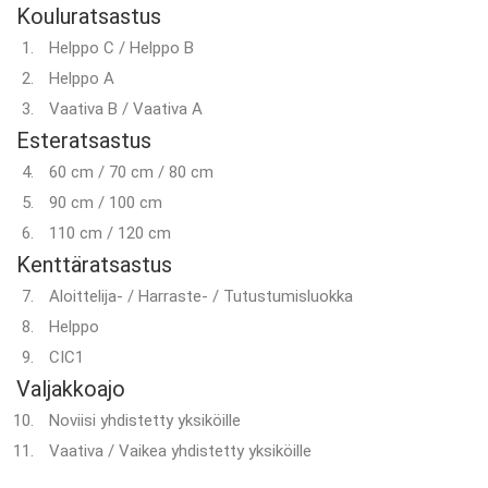
Kouluratsastus
Helppo C / Helppo B
Helppo A
Vaativa B / Vaativa A
Esteratsastus
60 cm / 70 cm / 80 cm
90 cm / 100 cm
110 cm / 120 cm
Kenttäratsastus
Aloittelija- / Harraste- / Tutustumisluokka
Helppo
CIC1
Valjakkoajo
Noviisi yhdistetty yksiköille
Vaativa / Vaikea yhdistetty yksiköille