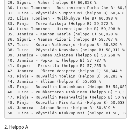
29. Siguri - Vahur (helppo B) 60,858 %

30. Liisa Tuoninen - Rukiinniemen Purha (he B) 60,827
31. Tuire - Pöystilän Sumppisusi (helppo B) 60,418 %

32. Liisa Tuoninen - Muikkuhyvä (he B) 60,398 %

33. Pinja - Tervantaikoja (Helppo B) 59,572 %

34. Liisa Tuoninen - Hiienhiljaa (he B) 59,398 %

35. Jannica - Kaunon Kaarle (helppo C) 58,920 %

36. Siguri - Vaanan Piipari (helppo B) 58,707 %

37. Tuire - Kuuran Valkovarjo (helppo B) 58,329 %

38. Tuire - Pöystilän Neuvokas (helppo B) 58,311 %

39. Jannica - Onnen Aikainen (helppo B) 58,268 %

40. Jannica - Popkorni (helppo B) 57,787 %

41. Siguri - Priskilla (helppo B) 57,255 %

42. Jannica - Pärren Vesipeto (helppo C) 56,344 %

43. Pinja - Ruuvallin Yöeläin (Helppo B) 56,283 %

44. Jannica - Elliam (helppo B) 55,058 %

45. Pinja - Ruuvallin Kuolonkuusi (Helppo B) 54,089 %
46. Tuire - Puuhkattaren Piskuinen (helppo B) 53,331 
47. Pinja - Ruuvallin Kesänvaltija (Helppo B) 50,999 
48. Pinja - Ruuvallin Piruntähti (Helppo B) 50,653 %

49. Jannica - Adinan Neemi (helppo B) 50,619 %

2. Helppo A