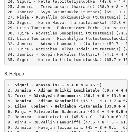
24. Siguri - Netla (aloittelijaluokka) (49.6 + 4 + 42
25. Jannica - Tervasankari (harraste) (58.9 + 8 + 30.
26. Jannica - Syyn Surunsuukko (tuttari) (65 + 0 + 33
27. Pinja - Ruuvallin Rokkimuusikko (tutustumis) (53.
28. Siguri - Nerin Hadvar (harrasteluokka) (62.8 + 4 
29. Liisa Tuoninen - Rukiinniemen Purha (tutustumislu
30. Tuire - Pöystilän Sumppisusi (tutustumis) (74.2 +
31. Liisa Tuoninen - Hiienhiljaa (tutustumisluokka) (
32. Jannica - Adinan Haamuaatto (tuttari) (50.7 + 12 
33. Tuire - Kotipihan Julkea Jodeli (tutustumis) (72 
34. Jannica - Korpin Herkules (tuttari) (74.1 + 4 + 3
8. Helppo
1. Siguri - Apasso (42 + 4 + 0.4 = 46.5)
2. Jannica - Adinan Uniikki Lumihiutale (30.7 + 4 + 
3. Tuire - Räiskyvän Snusmumrik (36.1 + 0 + 13.6 = 4
4. Jannica - Adinan Kahvimelli (45.3 + 4 + 3.7 = 52.
5. Liisa Tuoninen - Helmiahon Pistorasia (33.8 + 4 +
6. Pinja - Pilvipellon Sadesoturi (45.6 + 4 + 9.8 = 
7. Jannica - Nuotiotreffit (45.5 + 0 + 14.9 = 60.3)

8. Pinja - Ruuvallin Haamuriffi (47.6 + 8 + 6 = 61.5)
9. Jannica - Navajan Taivaansini (45 + 8 + 9.1 = 62.2