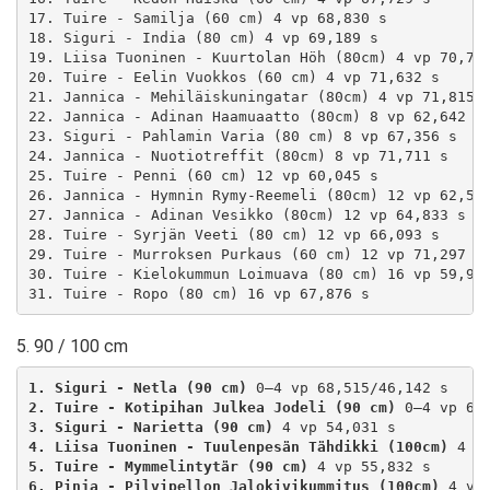
17. Tuire - Samilja (60 cm) 4 vp 68,830 s

18. Siguri - India (80 cm) 4 vp 69,189 s

19. Liisa Tuoninen - Kuurtolan Höh (80cm) 4 vp 70,743
20. Tuire - Eelin Vuokkos (60 cm) 4 vp 71,632 s

21. Jannica - Mehiläiskuningatar (80cm) 4 vp 71,815 s
22. Jannica - Adinan Haamuaatto (80cm) 8 vp 62,642 s

23. Siguri - Pahlamin Varia (80 cm) 8 vp 67,356 s

24. Jannica - Nuotiotreffit (80cm) 8 vp 71,711 s

25. Tuire - Penni (60 cm) 12 vp 60,045 s

26. Jannica - Hymnin Rymy-Reemeli (80cm) 12 vp 62,520
27. Jannica - Adinan Vesikko (80cm) 12 vp 64,833 s

28. Tuire - Syrjän Veeti (80 cm) 12 vp 66,093 s

29. Tuire - Murroksen Purkaus (60 cm) 12 vp 71,297 s

30. Tuire - Kielokummun Loimuava (80 cm) 16 vp 59,924
5. 90 / 100 cm
1. Siguri - Netla (90 cm)
2. Tuire - Kotipihan Julkea Jodeli (90 cm)
3. Siguri - Narietta (90 cm)
4. Liisa Tuoninen - Tuulenpesän Tähdikki (100cm)
5. Tuire - Mymmelintytär (90 cm)
6. Pinja - Pilvipellon Jalokivikummitus (100cm)