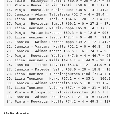
12. Tuire - Räiskyvän Neriini (60.9 + 20 + 2.7 = 83.6
13. Pinja - Ruuvallin Piruntähti  (58.6 + 8 + 17.1 = 
14. Pinja - Ruuvallin Kuolonkuusi (38.5 + 4 + 41.3 = 
15. Jannica - Adinan Talvitaika (52.7 + 4 + 28.4 = 85
16. Liisa Tuoninen - Tsaikka (64.6 + 20 + 2.1 = 86.7)
17. Pinja - Huvitutin Samuel (60.1 + 0 + 27.2 = 87.3)
18. Liisa Tuoninen - Nauriskuoppa (65.9 + 4 + 17.8 = 
19. Pinja - Vallan Kaksonen (69.3 + 8 + 12.8 = 90)

20. Liisa Tuoninen - Jiippi (42.4 + 0 + 48.7 = 91.1)

21. Jannica - Kaihon Horroshumppa (39.2 + 12 + 41.6 =
22. Jannica - Vaalaman Hertta (52.2 + 0 + 40.8 = 93.1
23. Jannica - Adinan Konrad (56.5 + 16 + 24.3 = 96.8)
24. Pinja - Ruuvallin Yöeläin (47.6 + 4 + 46.7 = 98.3
25. Liisa Tuoninen - Kalla (49.4 + 4 + 44.9 = 98.3)

26. Jannica - Tiiron Taavetti (53.6 + 12 + 34.9 = 100
27. Jannica - Kateuden Velho (63.6 + 20 + 18.8 = 102.
28. Liisa Tuoninen - Tuonelanjoutsen Lind (71.4 + 12 
29. Liisa Tuoninen - Norka (67.1 + 4 + 35.1 = 106.2)

30. Jannica - Adinan Vedenneito (65.5 + 8 + 33.1 = 10
31. Liisa Tuoninen - Valenki (57.4 + 20 + 31 = 108.4)
32. Pinja - Pilvipellon Jalokivikummitus (61.5 + 8 + 
33. Jannica - Adinan Laku (61.5 + 12 + 41 = 114.5)
