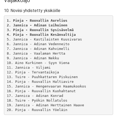
Valjakkoajo
10. Noviisi yhdistetty yksiköille
1. Pinja - Ruuvallin Aurelius
2. Jannica - Adinan Luihuinen
3. Pinja - Ruuvallin Sysisävelmä
4. Pinja - Ruuvallin Kesänvaltija
5. Jannica - Kastilaisten Kuusivaras

6. Jannica - Adinan Vedenneito

7. Jannica - Adinan Kahvimelli

8. Jannica - Vaalaman Hertta

9. Jannica - Adinan Nekku

10. Aino Kurkinen - Syyn Viena

11. Jannica - Viljami

12. Pinja - Tervantaikoja

13. Tuire - Puuhkattaren Piskuinen

14. Pinja - Ruuvallin Haltiavire

15. Jannica - Hengenvaaran Haamukookos

16. Pinja - Ruuvallin Kuohahtanut

17. Jannica - Adinan Konrad

18. Tuire - Pyökin Nollatulos

19. Jannica - Adinan Herttainen Haave
