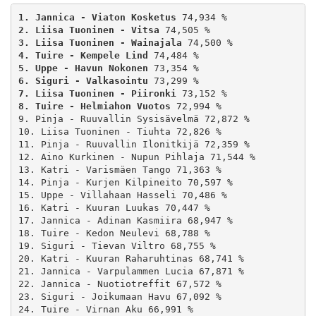
1. Jannica - Viaton Kosketus
2. Liisa Tuoninen - Vitsa
3. Liisa Tuoninen - Wainajala
4. Tuire - Kempele Lind
5. Uppe - Havun Nokonen
6. Siguri - Valkasointu
7. Liisa Tuoninen - Piironki
8. Tuire - Helmiahon Vuotos
 72,994 %

9. Pinja - Ruuvallin Sysisävelmä 72,872 %

10. Liisa Tuoninen - Tiuhta 72,826 %

11. Pinja - Ruuvallin Ilonitkijä 72,359 %

12. Aino Kurkinen - Nupun Pihlaja 71,544 %

13. Katri - Varismäen Tango 71,363 %

14. Pinja - Kurjen Kilpineito 70,597 %

15. Uppe - Villahaan Hasseli 70,486 %

16. Katri - Kuuran Luukas 70,447 %

17. Jannica - Adinan Kasmiira 68,947 %

18. Tuire - Kedon Neulevi 68,788 %

19. Siguri - Tievan Viltro 68,755 %

20. Katri - Kuuran Raharuhtinas 68,741 %

21. Jannica - Varpulammen Lucia 67,871 %

22. Jannica - Nuotiotreffit 67,572 %

23. Siguri - Joikumaan Havu 67,092 %

24. Tuire - Virnan Aku 66,991 %
