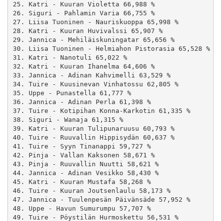
25. Katri - Kuuran Violetta 66,988 %

26. Siguri - Pahlamin Varia 66,755 %

27. Liisa Tuoninen - Nauriskuoppa 65,998 %

28. Katri - Kuuran Huvivalssi 65,907 %

29. Jannica - Mehiläiskuningatar 65,656 %

30. Liisa Tuoninen - Helmiahon Pistorasia 65,528 %

31. Katri - Nanotuli 65,022 %

32. Katri - Kuuran Ihanelma 64,606 %

33. Jannica - Adinan Kahvimelli 63,529 %

34. Tuire - Kuusinevan Vinhatossu 62,805 %

35. Uppe - Punastella 61,777 %

36. Jannica - Adinan Perla 61,398 %

37. Tuire - Kotipihan Konna-Karkotin 61,335 %

38. Siguri - Wanaja 61,315 %

39. Katri - Kuuran Tulipunaruusu 60,793 %

40. Tuire - Ruuvallin Hippisydän 60,637 %

41. Tuire - Syyn Tinanappi 59,727 %

42. Pinja - Vallan Kaksonen 58,671 %

43. Pinja - Ruuvallin Nuutti 58,621 %

44. Jannica - Adinan Vesikko 58,430 %

45. Katri - Kuuran Mustafa 58,268 %

46. Tuire - Kuuran Joutsenlaulu 58,173 %

47. Jannica - Tuulenpesän Päivänsäde 57,952 %

48. Uppe - Havun Sumurumpu 57,707 %

49. Tuire - Pöystilän Hurmoskettu 56,531 %
