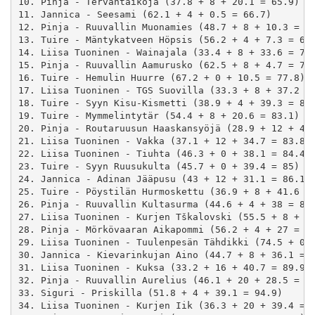
10. Pinja - Tervantaikoja (37.8 + 8 + 20.1 = 65.9)

11. Jannica - Seesami (62.1 + 4 + 0.5 = 66.7)

12. Pinja - Ruuvallin Muonamies (48.7 + 8 + 10.3 = 67
13. Tuire - Mäntykatveen Höpsis (56.2 + 4 + 7.3 = 67.
14. Liisa Tuoninen - Wainajala (33.4 + 8 + 33.6 = 75)
15. Pinja - Ruuvallin Aamurusko (62.5 + 8 + 4.7 = 75.
16. Tuire - Hemulin Huurre (67.2 + 0 + 10.5 = 77.8)

17. Liisa Tuoninen - TGS Suovilla (33.3 + 8 + 37.2 = 
18. Tuire - Syyn Kisu-Kismetti (38.9 + 4 + 39.3 = 82.
19. Tuire - Mymmelintytär (54.4 + 8 + 20.6 = 83.1)

20. Pinja - Routaruusun Haaskansyöjä (28.9 + 12 + 42.
21. Liisa Tuoninen - Vakka (37.1 + 12 + 34.7 = 83.8)

22. Liisa Tuoninen - Tiuhta (46.3 + 0 + 38.1 = 84.4)

23. Tuire - Syyn Ruusukulta (45.7 + 0 + 39.4 = 85)

24. Jannica - Adinan Jääpusu (43 + 12 + 31.1 = 86.1)

25. Tuire - Pöystilän Hurmoskettu (36.9 + 8 + 41.6 = 
26. Pinja - Ruuvallin Kultasurma (44.6 + 4 + 38 = 86.
27. Liisa Tuoninen - Kurjen Tškalovski (55.5 + 8 + 23
28. Pinja - Mörkövaaran Aikapommi (56.2 + 4 + 27 = 87
29. Liisa Tuoninen - Tuulenpesän Tähdikki (74.5 + 0 +
30. Jannica - Kievarinkujan Aino (44.7 + 8 + 36.1 = 8
31. Liisa Tuoninen - Kuksa (33.2 + 16 + 40.7 = 89.9)

32. Pinja - Ruuvallin Aurelius (46.1 + 20 + 28.5 = 94
33. Siguri - Priskilla (51.8 + 4 + 39.1 = 94.9)

34. Liisa Tuoninen - Kurjen Iik (36.3 + 20 + 39.4 = 9