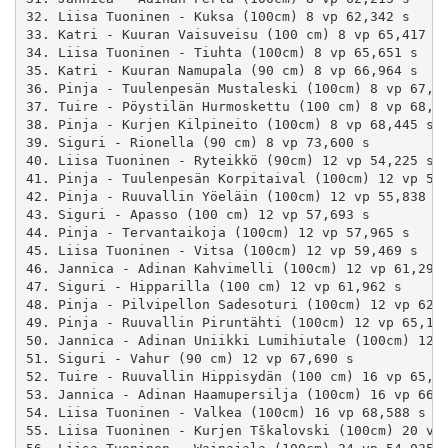
32. Liisa Tuoninen - Kuksa (100cm) 8 vp 62,342 s

33. Katri - Kuuran Vaisuveisu (100 cm) 8 vp 65,417 s

34. Liisa Tuoninen - Tiuhta (100cm) 8 vp 65,651 s

35. Katri - Kuuran Namupala (90 cm) 8 vp 66,964 s

36. Pinja - Tuulenpesän Mustaleski (100cm) 8 vp 67,49
37. Tuire - Pöystilän Hurmoskettu (100 cm) 8 vp 68,30
38. Pinja - Kurjen Kilpineito (100cm) 8 vp 68,445 s

39. Siguri - Rionella (90 cm) 8 vp 73,600 s

40. Liisa Tuoninen - Ryteikkö (90cm) 12 vp 54,225 s

41. Pinja - Tuulenpesän Korpitaival (100cm) 12 vp 55,
42. Pinja - Ruuvallin Yöeläin (100cm) 12 vp 55,838 s

43. Siguri - Apasso (100 cm) 12 vp 57,693 s

44. Pinja - Tervantaikoja (100cm) 12 vp 57,965 s

45. Liisa Tuoninen - Vitsa (100cm) 12 vp 59,469 s

46. Jannica - Adinan Kahvimelli (100cm) 12 vp 61,296 
47. Siguri - Hipparilla (100 cm) 12 vp 61,962 s

48. Pinja - Pilvipellon Sadesoturi (100cm) 12 vp 62,0
49. Pinja - Ruuvallin Piruntähti (100cm) 12 vp 65,109
50. Jannica - Adinan Uniikki Lumihiutale (100cm) 12 v
51. Siguri - Vahur (90 cm) 12 vp 67,690 s

52. Tuire - Ruuvallin Hippisydän (100 cm) 16 vp 65,72
53. Jannica - Adinan Haamupersilja (100cm) 16 vp 66,8
54. Liisa Tuoninen - Valkea (100cm) 16 vp 68,588 s

55. Liisa Tuoninen - Kurjen Tškalovski (100cm) 20 vp 