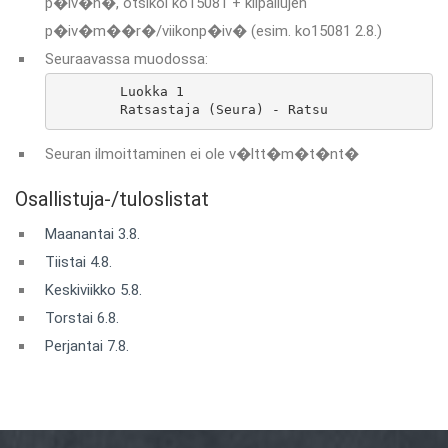
p�iv�n�, otsikoi ko15081 + kilpailujen
p�iv�m��r�/viikonp�iv� (esim. ko15081 2.8.)
Seuraavassa muodossa:
	Luokka 1

	Ratsastaja (Seura) - Ratsu
Seuran ilmoittaminen ei ole v�ltt�m�t�nt�
Osallistuja-/tuloslistat
Maanantai 3.8.
Tiistai 4.8.
Keskiviikko 5.8.
Torstai 6.8.
Perjantai 7.8.