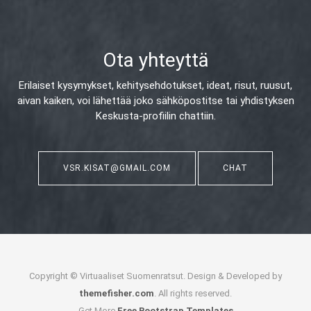
Ota yhteyttä
Erilaiset kysymykset, kehitysehdotukset, ideat, risut, ruusut,
aivan kaiken,
voi lähettää joko sähköpostitse tai yhdistyksen
Keskusta-profiilin chattiin.
VSR.KISAT@GMAIL.COM
CHAT
Copyright © Virtuaaliset Suomenratsut. Design & Developed by
themefisher.com
. All rights reserved.
Get More
Free Bootstrap Templates