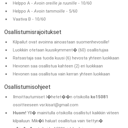
Helppo A -
Avoin oreille ja ruunille
- 10/60
Helppo A -
Avoin tammoille
- 5/60
Vaativa B - 10/60
Osallistumisrajoitukset
Kilpailut ovat avoinna ainoastaan suomenhevosille!
Luokkiin otetaan kuusikymment� (60) osallistujaa
Ratsastaja saa tuoda kuusi (6) hevosta yhteen luokkaan
Hevonen saa osallistua kahteen (2) eri luokkaan
Hevonen saa osallistua vain kerran yhteen luokkaan
Osallistumisohjeet
Ilmoittautumiset l�hetet��n otsikolla
ko15081
osoitteeseen vsr.kisat@gmail.com
Huom!
Yll� mainitulla otsikolla osallistut kaikkiin viiteen
kilpailuun. Mik�li haluat osallistua vain tiettyn�