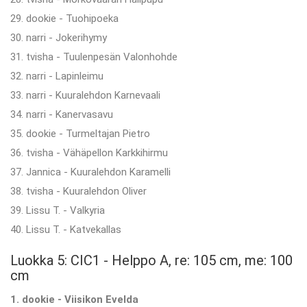
29. dookie - Tuohipoeka
30. narri - Jokerihymy
31. tvisha - Tuulenpesän Valonhohde
32. narri - Lapinleimu
33. narri - Kuuralehdon Karnevaali
34. narri - Kanervasavu
35. dookie - Turmeltajan Pietro
36. tvisha - Vähäpellon Karkkihirmu
37. Jannica - Kuuralehdon Karamelli
38. tvisha - Kuuralehdon Oliver
39. Lissu T. - Valkyria
40. Lissu T. - Katvekallas
Luokka 5: CIC1 - Helppo A, re: 105 cm, me: 100
cm
1. dookie - Viisikon Evelda