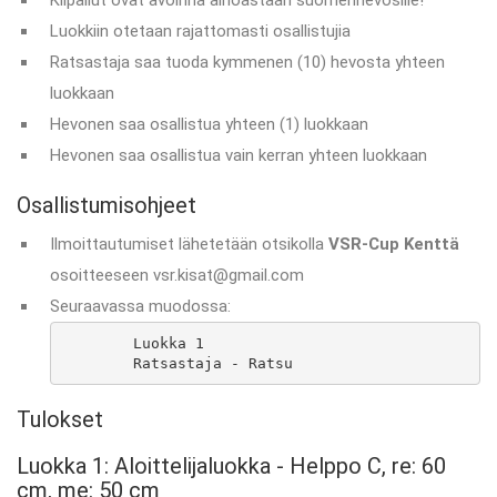
Kilpailut ovat avoinna ainoastaan suomenhevosille!
Luokkiin otetaan rajattomasti osallistujia
Ratsastaja saa tuoda kymmenen (10) hevosta yhteen
luokkaan
Hevonen saa osallistua yhteen (1) luokkaan
Hevonen saa osallistua vain kerran yhteen luokkaan
Osallistumisohjeet
Ilmoittautumiset lähetetään otsikolla
VSR-Cup Kenttä
osoitteeseen vsr.kisat@gmail.com
Seuraavassa muodossa:
	Luokka 1

	Ratsastaja - Ratsu
Tulokset
Luokka 1: Aloittelijaluokka - Helppo C, re: 60
cm, me: 50 cm