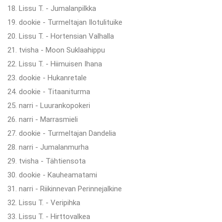
18. Lissu T. - Jumalanpilkka
19. dookie - Turmeltajan Ilotulituike
20. Lissu T. - Hortensian Valhalla
21. tvisha - Moon Suklaahippu
22. Lissu T. - Hiimuisen Ihana
23. dookie - Hukanretale
24. dookie - Titaaniturma
25. narri - Luurankopokeri
26. narri - Marrasmieli
27. dookie - Turmeltajan Dandelia
28. narri - Jumalanmurha
29. tvisha - Tähtiensota
30. dookie - Kauheamatami
31. narri - Riikinnevan Perinnejalkine
32. Lissu T. - Veripihka
33. Lissu T. - Hirttovalkea