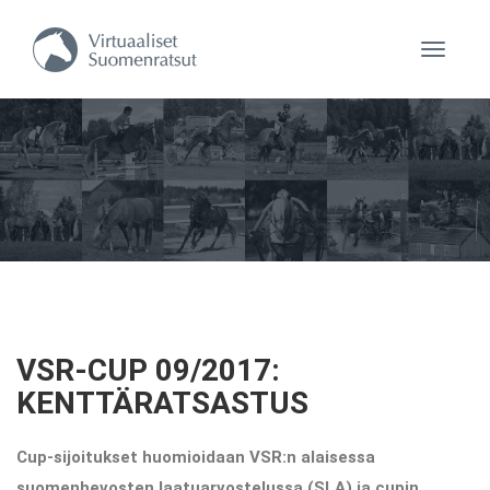
Navigaa
VSR-CUP 09/2017:
KENTTÄRATSASTUS
Cup-sijoitukset huomioidaan VSR:n alaisessa
suomenhevosten laatuarvostelussa (SLA) ja cupin