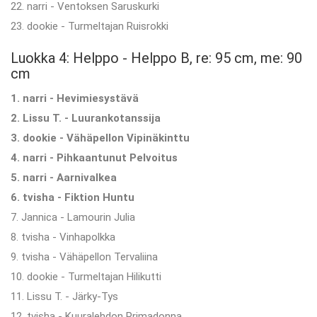
22. narri - Ventoksen Saruskurki
23. dookie - Turmeltajan Ruisrokki
Luokka 4: Helppo - Helppo B, re: 95 cm, me: 90
cm
1. narri - Hevimiesystävä
2. Lissu T. - Luurankotanssija
3. dookie - Vähäpellon Vipinäkinttu
4. narri - Pihkaantunut Pelvoitus
5. narri - Aarnivalkea
6. tvisha - Fiktion Huntu
7. Jannica - Lamourin Julia
8. tvisha - Vinhapolkka
9. tvisha - Vähäpellon Tervaliina
10. dookie - Turmeltajan Hilikutti
11. Lissu T. - Järky-Tys
12. tvisha - Kuuralehdon Primadonna