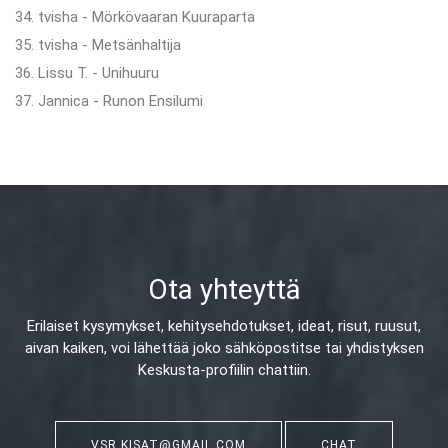
34. tvisha - Mörkövaaran Kuuraparta
35. tvisha - Metsänhaltija
36. Lissu T. - Unihuuru
37. Jannica - Runon Ensilumi
Ota yhteyttä
Erilaiset kysymykset, kehitysehdotukset, ideat, risut, ruusut,
aivan kaiken,
voi lähettää joko sähköpostitse tai yhdistyksen
Keskusta-profiilin chattiin.
VSR.KISAT@GMAIL.COM
CHAT