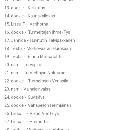
13. dookie - Ketkutus
14. dookie - Kaunakallokas
15. Lissu T. - Verjhorha
16. dookie - Turmeltajan Ihme-Tys
17. Jannica - Huvitutin Talvipakkanen
18. tvisha - Mörkövaaran Hurrikaani
19. tvisha - Runon Metsätähti
20. narri - Tervapiru
21. narri - Turmeltajan Nokturno
22. dookie - Turmeltajan Veriapila
23. narri - Vainajainvalssi
24. dookie - Suvisävel
25. dookie - Vähäpellon Helmiäinen
26. Lissu T. - Vieno Viettelys
27. Lissu T. - Harmorhia
28. tvisha - Mörkövaaran Halipupu