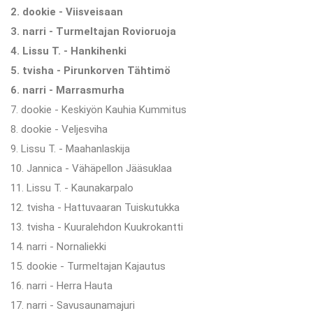
2. dookie - Viisveisaan
3. narri - Turmeltajan Rovioruoja
4. Lissu T. - Hankihenki
5. tvisha - Pirunkorven Tähtimö
6. narri - Marrasmurha
7. dookie - Keskiyön Kauhia Kummitus
8. dookie - Veljesviha
9. Lissu T. - Maahanlaskija
10. Jannica - Vähäpellon Jääsuklaa
11. Lissu T. - Kaunakarpalo
12. tvisha - Hattuvaaran Tuiskutukka
13. tvisha - Kuuralehdon Kuukrokantti
14. narri - Nornaliekki
15. dookie - Turmeltajan Kajautus
16. narri - Herra Hauta
17. narri - Savusaunamajuri