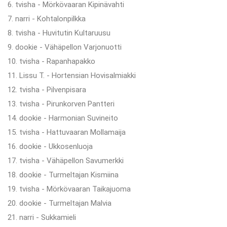
6. tvisha - Mörkövaaran Kipinävahti
7. narri - Kohtalonpilkka
8. tvisha - Huvitutin Kultaruusu
9. dookie - Vähäpellon Varjonuotti
10. tvisha - Rapanhapakko
11. Lissu T. - Hortensian Hovisalmiakki
12. tvisha - Pilvenpisara
13. tvisha - Pirunkorven Pantteri
14. dookie - Harmonian Suvineito
15. tvisha - Hattuvaaran Mollamaija
16. dookie - Ukkosenluoja
17. tvisha - Vähäpellon Savumerkki
18. dookie - Turmeltajan Kismiina
19. tvisha - Mörkövaaran Taikajuoma
20. dookie - Turmeltajan Malvia
21. narri - Sukkamieli