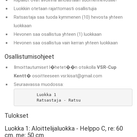
Kilpailut ovat avoinna ainoastaan suomenhevosille!
Luokkiin otetaan rajattomasti osallistujia
Ratsastaja saa tuoda kymmenen (10) hevosta yhteen
luokkaan
Hevonen saa osallistua yhteen (1) luokkaan
Hevonen saa osallistua vain kerran yhteen luokkaan
Osallistumisohjeet
Ilmoittautumiset l�hetet��n otsikolla
VSR-Cup
Kentt�
osoitteeseen vsr.kisat@gmail.com
Seuraavassa muodossa:
	Luokka 1

	Ratsastaja - Ratsu
Tulokset
Luokka 1: Aloittelijaluokka - Helppo C, re: 60
cm, me: 50 cm