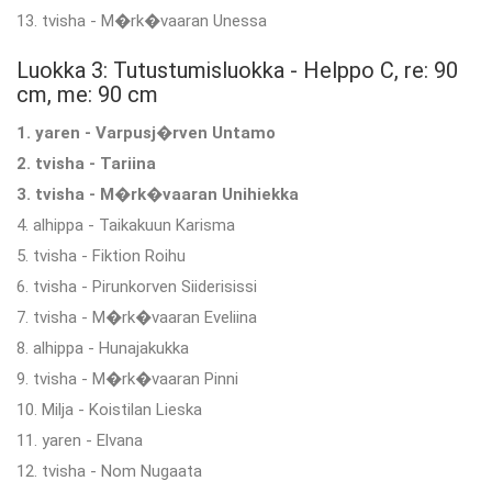
13. tvisha - M�rk�vaaran Unessa
Luokka 3: Tutustumisluokka - Helppo C, re: 90
cm, me: 90 cm
1. yaren - Varpusj�rven Untamo
2. tvisha - Tariina
3. tvisha - M�rk�vaaran Unihiekka
4. alhippa - Taikakuun Karisma
5. tvisha - Fiktion Roihu
6. tvisha - Pirunkorven Siiderisissi
7. tvisha - M�rk�vaaran Eveliina
8. alhippa - Hunajakukka
9. tvisha - M�rk�vaaran Pinni
10. Milja - Koistilan Lieska
11. yaren - Elvana
12. tvisha - Nom Nugaata