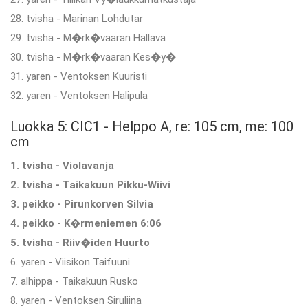
28. tvisha - Marinan Lohdutar
29. tvisha - M�rk�vaaran Hallava
30. tvisha - M�rk�vaaran Kes�y�
31. yaren - Ventoksen Kuuristi
32. yaren - Ventoksen Halipula
Luokka 5: CIC1 - Helppo A, re: 105 cm, me: 100
cm
1. tvisha - Violavanja
2. tvisha - Taikakuun Pikku-Wiivi
3. peikko - Pirunkorven Silvia
4. peikko - K�rmeniemen 6:06
5. tvisha - Riiv�iden Huurto
6. yaren - Viisikon Taifuuni
7. alhippa - Taikakuun Rusko
8. yaren - Ventoksen Siruliina