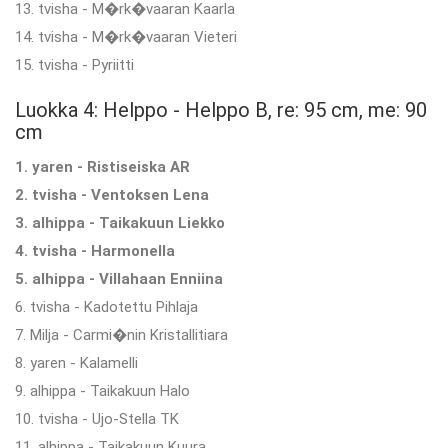
13. tvisha - M�rk�vaaran Kaarla
14. tvisha - M�rk�vaaran Vieteri
15. tvisha - Pyriitti
Luokka 4: Helppo - Helppo B, re: 95 cm, me: 90
cm
1. yaren - Ristiseiska AR
2. tvisha - Ventoksen Lena
3. alhippa - Taikakuun Liekko
4. tvisha - Harmonella
5. alhippa - Villahaan Enniina
6. tvisha - Kadotettu Pihlaja
7. Milja - Carmi�nin Kristallitiara
8. yaren - Kalamelli
9. alhippa - Taikakuun Halo
10. tvisha - Ujo-Stella TK
11. alhippa - Taikakuun Kuura