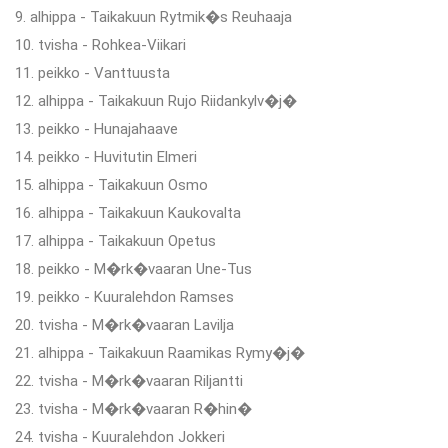
9. alhippa - Taikakuun Rytmik�s Reuhaaja
10. tvisha - Rohkea-Viikari
11. peikko - Vanttuusta
12. alhippa - Taikakuun Rujo Riidankylv�j�
13. peikko - Hunajahaave
14. peikko - Huvitutin Elmeri
15. alhippa - Taikakuun Osmo
16. alhippa - Taikakuun Kaukovalta
17. alhippa - Taikakuun Opetus
18. peikko - M�rk�vaaran Une-Tus
19. peikko - Kuuralehdon Ramses
20. tvisha - M�rk�vaaran Lavilja
21. alhippa - Taikakuun Raamikas Rymy�j�
22. tvisha - M�rk�vaaran Riljantti
23. tvisha - M�rk�vaaran R�hin�
24. tvisha - Kuuralehdon Jokkeri