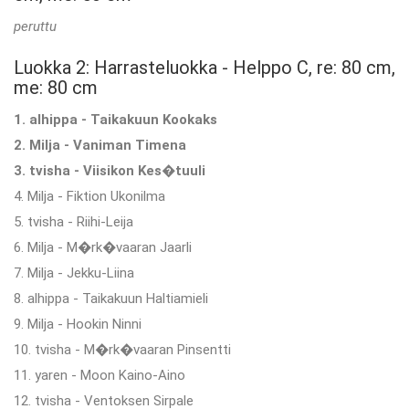
peruttu
Luokka 2: Harrasteluokka - Helppo C, re: 80 cm,
me: 80 cm
1. alhippa - Taikakuun Kookaks
2. Milja - Vaniman Timena
3. tvisha - Viisikon Kes�tuuli
4. Milja - Fiktion Ukonilma
5. tvisha - Riihi-Leija
6. Milja - M�rk�vaaran Jaarli
7. Milja - Jekku-Liina
8. alhippa - Taikakuun Haltiamieli
9. Milja - Hookin Ninni
10. tvisha - M�rk�vaaran Pinsentti
11. yaren - Moon Kaino-Aino
12. tvisha - Ventoksen Sirpale