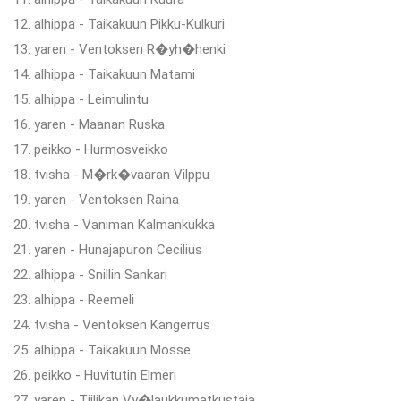
12. alhippa - Taikakuun Pikku-Kulkuri
13. yaren - Ventoksen R�yh�henki
14. alhippa - Taikakuun Matami
15. alhippa - Leimulintu
16. yaren - Maanan Ruska
17. peikko - Hurmosveikko
18. tvisha - M�rk�vaaran Vilppu
19. yaren - Ventoksen Raina
20. tvisha - Vaniman Kalmankukka
21. yaren - Hunajapuron Cecilius
22. alhippa - Snillin Sankari
23. alhippa - Reemeli
24. tvisha - Ventoksen Kangerrus
25. alhippa - Taikakuun Mosse
26. peikko - Huvitutin Elmeri
27. yaren - Tiilikan Vy�laukkumatkustaja