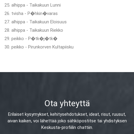
25. alhippa - Taikakuun Lunni
26. tvisha - P�hkin�varas
27. alhippa - Taikakuun Eloisuus
28. alhippa - Taikakuun Riekko
29. peikko - P�tk�j�tk�
30. peikko - Pirunkorven Kultapiisku
Ota yhteyttä
Erilaiset kysymykset, kehitysehdotukset, ideat, risut, ruusut,
aivan kaiken,
voi lähettää joko sähköpostitse tai yhdistyksen
Keskusta-profiilin chattiin.