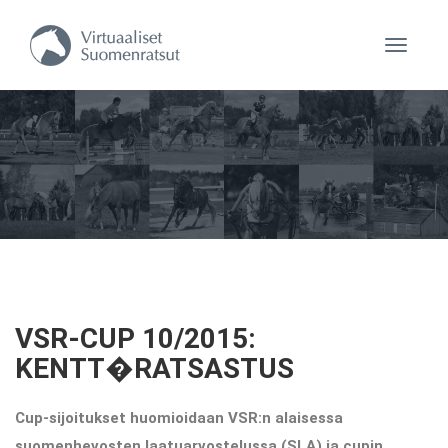
Navigaa
VSR-CUP 10/2015:
KENTT�RATSASTUS
Cup-sijoitukset huomioidaan VSR:n alaisessa
suomenhevosten laatuarvostelussa (SLA) ja cupin