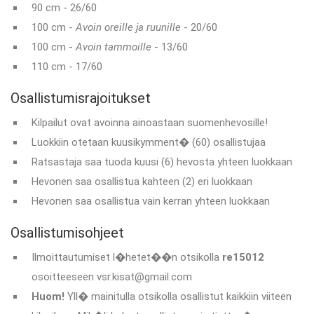
90 cm - 26/60
100 cm -
Avoin oreille ja ruunille
- 20/60
100 cm -
Avoin tammoille
- 13/60
110 cm - 17/60
Osallistumisrajoitukset
Kilpailut ovat avoinna ainoastaan suomenhevosille!
Luokkiin otetaan kuusikymment� (60) osallistujaa
Ratsastaja saa tuoda kuusi (6) hevosta yhteen luokkaan
Hevonen saa osallistua kahteen (2) eri luokkaan
Hevonen saa osallistua vain kerran yhteen luokkaan
Osallistumisohjeet
Ilmoittautumiset l�hetet��n otsikolla
re15012
osoitteeseen vsr.kisat@gmail.com
Huom!
Yll� mainitulla otsikolla osallistut kaikkiin viiteen