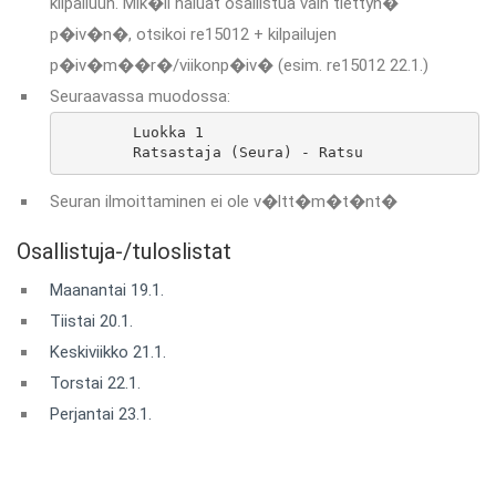
kilpailuun. Mik�li haluat osallistua vain tiettyn�
p�iv�n�, otsikoi re15012 + kilpailujen
p�iv�m��r�/viikonp�iv� (esim. re15012 22.1.)
Seuraavassa muodossa:
	Luokka 1

	Ratsastaja (Seura) - Ratsu
Seuran ilmoittaminen ei ole v�ltt�m�t�nt�
Osallistuja-/tuloslistat
Maanantai 19.1.
Tiistai 20.1.
Keskiviikko 21.1.
Torstai 22.1.
Perjantai 23.1.