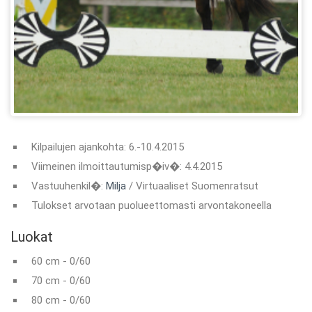
Kilpailujen ajankohta: 6.-10.4.2015
Viimeinen ilmoittautumisp�iv�: 4.4.2015
Vastuuhenkil�:
Milja
/ Virtuaaliset Suomenratsut
Tulokset arvotaan puolueettomasti arvontakoneella
Luokat
60 cm - 0/60
70 cm - 0/60
80 cm - 0/60