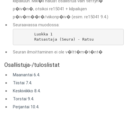
kilpailuun. Mik�li haluat osallistua vain tiettyn�
p�iv�n�, otsikoi re15041 + kilpailujen
p�iv�m��r�/viikonp�iv� (esim. re15041 9.4.)
Seuraavassa muodossa:
	Luokka 1

	Ratsastaja (Seura) - Ratsu
Seuran ilmoittaminen ei ole v�ltt�m�t�nt�
Osallistuja-/tuloslistat
Maanantai 6.4.
Tiistai 7.4.
Keskiviikko 8.4.
Torstai 9.4.
Perjantai 10.4.