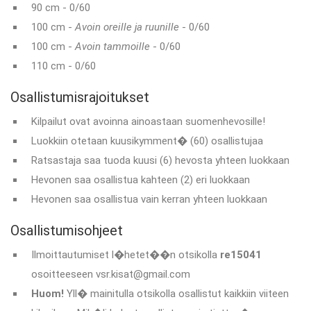
90 cm - 0/60
100 cm -
Avoin oreille ja ruunille
- 0/60
100 cm -
Avoin tammoille
- 0/60
110 cm - 0/60
Osallistumisrajoitukset
Kilpailut ovat avoinna ainoastaan suomenhevosille!
Luokkiin otetaan kuusikymment� (60) osallistujaa
Ratsastaja saa tuoda kuusi (6) hevosta yhteen luokkaan
Hevonen saa osallistua kahteen (2) eri luokkaan
Hevonen saa osallistua vain kerran yhteen luokkaan
Osallistumisohjeet
Ilmoittautumiset l�hetet��n otsikolla
re15041
osoitteeseen vsr.kisat@gmail.com
Huom!
Yll� mainitulla otsikolla osallistut kaikkiin viiteen