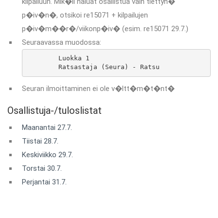
kilpailuun. Mik�li haluat osallistua vain tiettyn�
p�iv�n�, otsikoi re15071 + kilpailujen
p�iv�m��r�/viikonp�iv� (esim. re15071 29.7.)
Seuraavassa muodossa:
	Luokka 1

	Ratsastaja (Seura) - Ratsu
Seuran ilmoittaminen ei ole v�ltt�m�t�nt�
Osallistuja-/tuloslistat
Maanantai 27.7.
Tiistai 28.7.
Keskiviikko 29.7.
Torstai 30.7.
Perjantai 31.7.