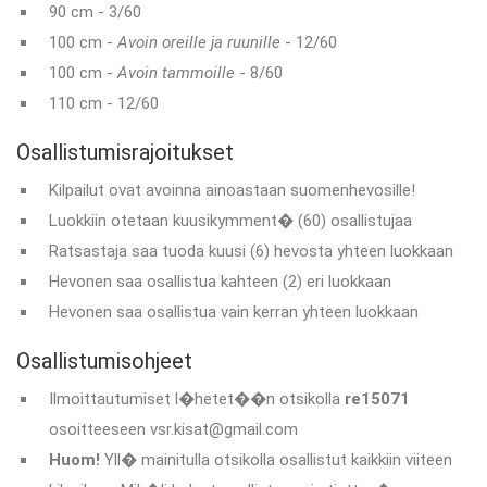
90 cm - 3/60
100 cm -
Avoin oreille ja ruunille
- 12/60
100 cm -
Avoin tammoille
- 8/60
110 cm - 12/60
Osallistumisrajoitukset
Kilpailut ovat avoinna ainoastaan suomenhevosille!
Luokkiin otetaan kuusikymment� (60) osallistujaa
Ratsastaja saa tuoda kuusi (6) hevosta yhteen luokkaan
Hevonen saa osallistua kahteen (2) eri luokkaan
Hevonen saa osallistua vain kerran yhteen luokkaan
Osallistumisohjeet
Ilmoittautumiset l�hetet��n otsikolla
re15071
osoitteeseen vsr.kisat@gmail.com
Huom!
Yll� mainitulla otsikolla osallistut kaikkiin viiteen