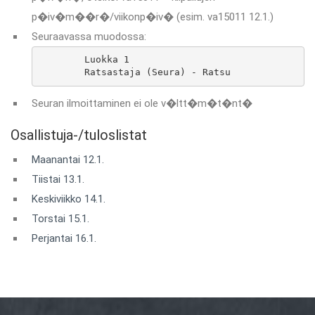
p�iv�m��r�/viikonp�iv� (esim. va15011 12.1.)
Seuraavassa muodossa:
	Luokka 1

	Ratsastaja (Seura) - Ratsu
Seuran ilmoittaminen ei ole v�ltt�m�t�nt�
Osallistuja-/tuloslistat
Maanantai 12.1.
Tiistai 13.1.
Keskiviikko 14.1.
Torstai 15.1.
Perjantai 16.1.