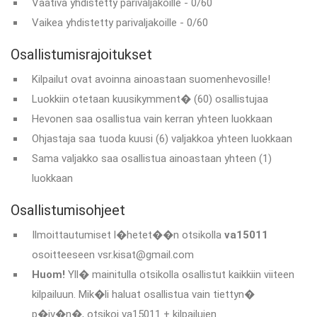
Vaativa yhdistetty parivaljakoille - 0/60
Vaikea yhdistetty parivaljakoille - 0/60
Osallistumisrajoitukset
Kilpailut ovat avoinna ainoastaan suomenhevosille!
Luokkiin otetaan kuusikymment� (60) osallistujaa
Hevonen saa osallistua vain kerran yhteen luokkaan
Ohjastaja saa tuoda kuusi (6) valjakkoa yhteen luokkaan
Sama valjakko saa osallistua ainoastaan yhteen (1)
luokkaan
Osallistumisohjeet
Ilmoittautumiset l�hetet��n otsikolla
va15011
osoitteeseen vsr.kisat@gmail.com
Huom!
Yll� mainitulla otsikolla osallistut kaikkiin viiteen
kilpailuun. Mik�li haluat osallistua vain tiettyn�
p�iv�n�, otsikoi va15011 + kilpailujen