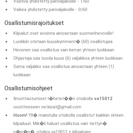
Vaativa yhdistetty parivaljakoille - 1/60
Vaikea yhdistetty parivaljakoille - 0/60
Osallistumisrajoitukset
Kilpailut ovat avoinna ainoastaan suomenhevosille!
Luokkiin otetaan kuusikymment� (60) osallistujaa
Hevonen saa osallistua vain kerran yhteen luokkaan
Ohjastaja saa tuoda kuusi (6) valjakkoa yhteen luokkaan
Sama valjakko saa osallistua ainoastaan yhteen (1)
luokkaan
Osallistumisohjeet
Ilmoittautumiset l�hetet��n otsikolla
va15012
osoitteeseen vsr.kisat@gmail.com
Huom!
Yll� mainitulla otsikolla osallistut kaikkiin viiteen
kilpailuun. Mik�li haluat osallistua vain tiettyn�
p�iv�n�, otsikoi va15012 + kilpailujen