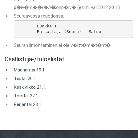
p�iv�m��r�/viikonp�iv� (esim. va15012 20.1.)
Seuraavassa muodossa:
	Luokka 1

	Ratsastaja (Seura) - Ratsu
Seuran ilmoittaminen ei ole v�ltt�m�t�nt�
Osallistuja-/tuloslistat
Maanantai 19.1.
Tiistai 20.1.
Keskiviikko 21.1.
Torstai 22.1.
Perjantai 23.1.