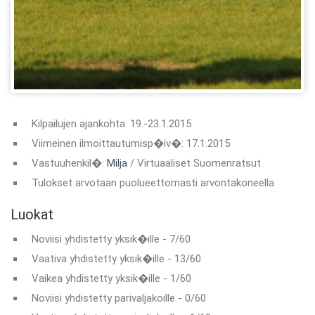
Kilpailujen ajankohta: 19.-23.1.2015
Viimeinen ilmoittautumisp�iv�: 17.1.2015
Vastuuhenkil�:
Milja
/ Virtuaaliset Suomenratsut
Tulokset arvotaan puolueettomasti arvontakoneella
Luokat
Noviisi yhdistetty yksik�ille - 7/60
Vaativa yhdistetty yksik�ille - 13/60
Vaikea yhdistetty yksik�ille - 1/60
Noviisi yhdistetty parivaljakoille - 0/60