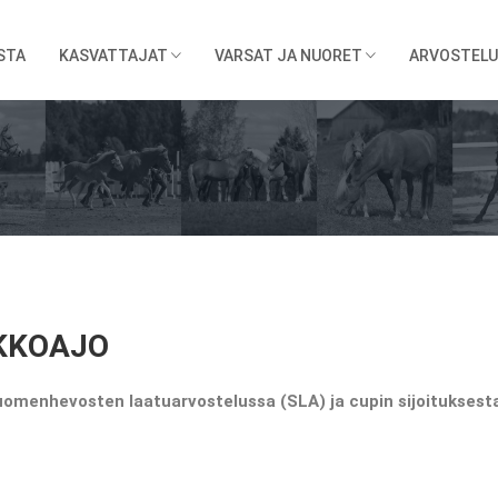
STA
KASVATTAJAT
VARSAT JA NUORET
ARVOSTELU
AKKOAJO
omenhevosten laatuarvostelussa (SLA) ja cupin sijoituksesta 