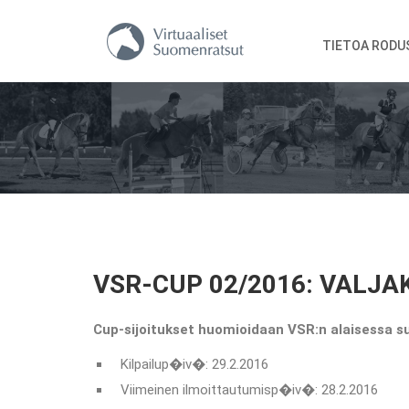
TIETOA RODU
VSR-CUP 02/2016: VALJ
Cup-sijoitukset huomioidaan VSR:n alaisessa su
Kilpailup�iv�: 29.2.2016
Viimeinen ilmoittautumisp�iv�: 28.2.2016