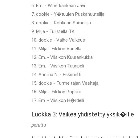
6. Em. - Wiherkankaan Javi
7. dookie - Y�tuulen Puskahuutelija
8. dookie - Rohkean Samoilija
9. Milja - Tulistella TK
10. dookie - Valhe Valkeus
11. Milja - Fiktion Vanella
12. Em. - Viisikon Kuurankukka
13. Em. - Viisikon Tuuripeli
14. Anniina N. - Eskimiitti
15. dookie - Turmeltajan Vaeltaja
16. Milja - Fiktion Popliini
17. Em. - Viisikon H�rdelli
Luokka 3: Vaikea yhdistetty yksik�ille
peruttu