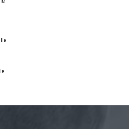
lle
lle
le