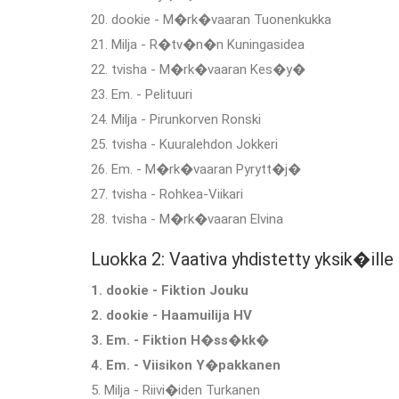
20. dookie - M�rk�vaaran Tuonenkukka
21. Milja - R�tv�n�n Kuningasidea
22. tvisha - M�rk�vaaran Kes�y�
23. Em. - Pelituuri
24. Milja - Pirunkorven Ronski
25. tvisha - Kuuralehdon Jokkeri
26. Em. - M�rk�vaaran Pyrytt�j�
27. tvisha - Rohkea-Viikari
28. tvisha - M�rk�vaaran Elvina
Luokka 2: Vaativa yhdistetty yksik�ille
1. dookie - Fiktion Jouku
2. dookie - Haamuilija HV
3. Em. - Fiktion H�ss�kk�
4. Em. - Viisikon Y�pakkanen
5. Milja - Riivi�iden Turkanen