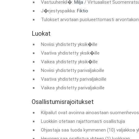
Vastuuhenkil�:
Milja
/ Virtuaaliset Suomenrats
J�rjestyspaikka:
Fiktio
Tulokset arvotaan puolueettomasti arvontakon
Luokat
Noviisi yhdistetty yksik�ille
Vaativa yhdistetty yksik�ille
Vaikea yhdistetty yksik�ille
Noviisi yhdistetty parivaljakoille
Vaativa yhdistetty parivaljakoille
Vaikea yhdistetty parivaljakoille
Osallistumisrajoitukset
Kilpailut ovat avoinna ainoastaan suomenhevosi
Luokkiin otetaan rajattomasti osallistujia
Ohjastaja saa tuoda kymmenen (10) valjakkoa y
Hevonen saa osallistua yhteen (1) luokkaan