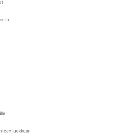
ut
eella
lle!
hteen luokkaan