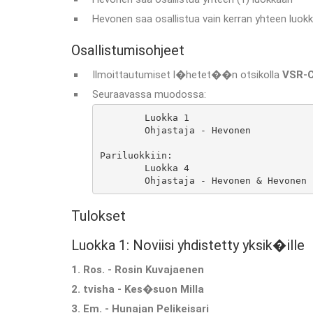
Hevonen saa osallistua vain kerran yhteen luok
Osallistumisohjeet
Ilmoittautumiset l�hetet��n otsikolla
VSR-C
Seuraavassa muodossa:
	Luokka 1

	Ohjastaja - Hevonen

Pariluokkiin:

	Luokka 4

	Ohjastaja - Hevonen & Hevonen
Tulokset
Luokka 1: Noviisi yhdistetty yksik�ille
1. Ros. - Rosin Kuvajaenen
2. tvisha - Kes�suon Milla
3. Em. - Hunajan Pelikeisari