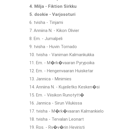
4. Milja - Fiktion Sirkku
5. dookie - Varjosoturi
6. tvisha - Tinjami
7. Anniina N. - Kikon Olivier
8. Em. - Jumalpeli
9. tvisha - Huvin Tornado
10. tvisha - Vaniman Kalmankukka
11. Em. - M�rk�vaaran Pyrypoika
12. Em. - Hengenvaaran Huisketar
13. Jannica - Minimies
14. Anniina N. - Kujeiletko Kesken�si
15. Em. - Viisikon Runotytt�
16. Jannica - Sirun Vilukissa
17. tvisha - M�rk�vaaran Kalmankielo
18. tvisha - Tervalan Leonart
19. Ros. - Ry�v�rin Heviristi