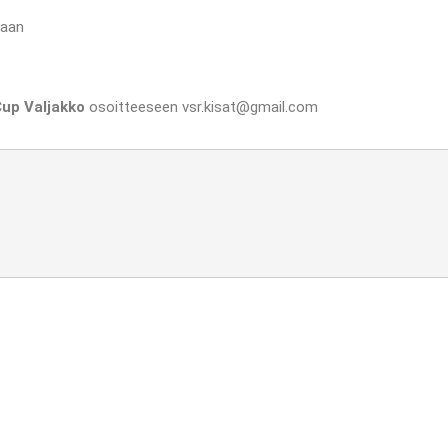
kaan
up Valjakko
osoitteeseen vsr.kisat@gmail.com