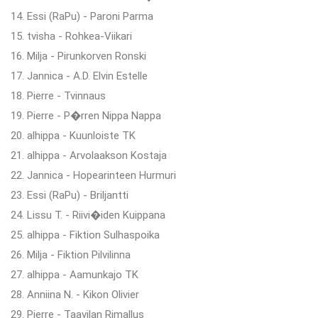
14. Essi (RaPu) - Paroni Parma
15. tvisha - Rohkea-Viikari
16. Milja - Pirunkorven Ronski
17. Jannica - A.D. Elvin Estelle
18. Pierre - Tvinnaus
19. Pierre - P�rren Nippa Nappa
20. alhippa - Kuunloiste TK
21. alhippa - Arvolaakson Kostaja
22. Jannica - Hopearinteen Hurmuri
23. Essi (RaPu) - Briljantti
24. Lissu T. - Riivi�iden Kuippana
25. alhippa - Fiktion Sulhaspoika
26. Milja - Fiktion Pilvilinna
27. alhippa - Aamunkajo TK
28. Anniina N. - Kikon Olivier
29. Pierre - Taavilan Rimallus