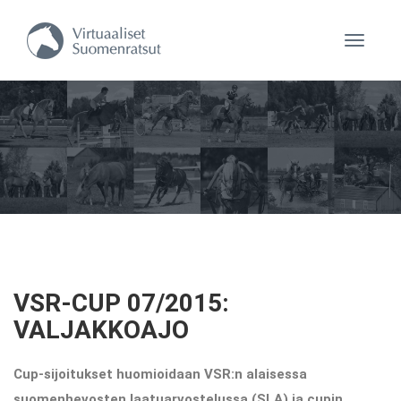
Navigaa
VSR-CUP 07/2015:
VALJAKKOAJO
Cup-sijoitukset huomioidaan VSR:n alaisessa
suomenhevosten laatuarvostelussa (SLA) ja cupin