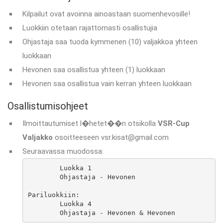
Kilpailut ovat avoinna ainoastaan suomenhevosille!
Luokkiin otetaan rajattomasti osallistujia
Ohjastaja saa tuoda kymmenen (10) valjakkoa yhteen
luokkaan
Hevonen saa osallistua yhteen (1) luokkaan
Hevonen saa osallistua vain kerran yhteen luokkaan
Osallistumisohjeet
Ilmoittautumiset l�hetet��n otsikolla
VSR-Cup
Valjakko
osoitteeseen vsr.kisat@gmail.com
Seuraavassa muodossa:
	Luokka 1

	Ohjastaja - Hevonen

Pariluokkiin:

	Luokka 4

	Ohjastaja - Hevonen & Hevonen