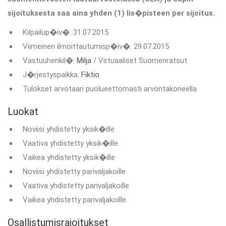
sijoituksesta saa aina yhden (1) lis�pisteen per sijoitus.
Kilpailup�iv�: 31.07.2015
Viimeinen ilmoittautumisp�iv�: 29.07.2015
Vastuuhenkil�:
Milja
/ Virtuaaliset Suomenratsut
J�rjestyspaikka:
Fiktio
Tulokset arvotaan puolueettomasti arvontakoneella
Luokat
Noviisi yhdistetty yksik�ille
Vaativa yhdistetty yksik�ille
Vaikea yhdistetty yksik�ille
Noviisi yhdistetty parivaljakoille
Vaativa yhdistetty parivaljakoille
Vaikea yhdistetty parivaljakoille
Osallistumisrajoitukset