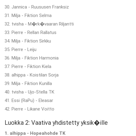
30. Jannica - Ruususen Franksiz
31. Milja - Fiktion Selma
32. tvisha - M�rk�vaaran Riljantti
33. Pierre - Rellan Rallatus
34. Milja - Fiktion Sirkku
35. Pierre - Leiju
36. Milja - Fiktion Harmonia
37. Pierre - Fiktion Kiela
38. alhippa - Koistilan Sorja
39. Milja - Fiktion Kunilla
40. tvisha - Ujo-Stella TK
41. Essi (RaPu) - Eleasar
42. Pierre - Likane Voitto
Luokka 2: Vaativa yhdistetty yksik�ille
1. alhippa - Hopeahohde TK