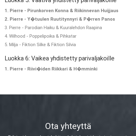
Luokka 5: Vaativa yhdistetty parivaljakoille
1. Pierre - Pirunkorven Konna & Riikinnevan Huijjaus
2. Pierre - Y�tuulen Ruutitynnyri & P�rren Panos
3. Pierre - Parodian Haiku & Kuuralehdon Raapina
4. Wilhood - Poppelipoika & Pihkatar
5. Milja - Fiktion Silke & Fiktion Silvia
Luokka 6: Vaikea yhdistetty parivaljakoille
1. Pierre - Riivi�iden Riikkari & H�mminki
Ota yhteyttä