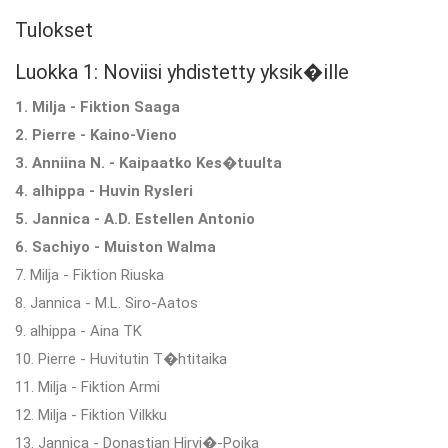
Tulokset
Luokka 1: Noviisi yhdistetty yksik�ille
1. Milja - Fiktion Saaga
2. Pierre - Kaino-Vieno
3. Anniina N. - Kaipaatko Kes�tuulta
4. alhippa - Huvin Rysleri
5. Jannica - A.D. Estellen Antonio
6. Sachiyo - Muiston Walma
7. Milja - Fiktion Riuska
8. Jannica - M.L. Siro-Aatos
9. alhippa - Aina TK
10. Pierre - Huvitutin T�htitaika
11. Milja - Fiktion Armi
12. Milja - Fiktion Vilkku
13. Jannica - Donastian Hirvi�-Poika