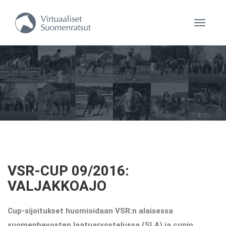
Navigaa
VSR-CUP 09/2016:
VALJAKKOAJO
Cup-sijoitukset huomioidaan VSR:n alaisessa
suomenhevosten laatuarvostelussa (SLA) ja cupin