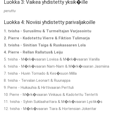
Luokka 3: Vaikea yhdistetty yksik�ille
peruttu
Luokka 4: Noviisi yhdistetty parivaljakoille
1. tvisha - Surusilmu & Turmeltajan Varjosointu
2. Pierre - Kadotettu Vierre & Fiktion Tulimarja
3. tvisha - Sinitian Taiga & Ruskasaaren Lola
4. Pierre - Rellan Rallatus& Leiju
5. tvisha - M�rk�vaaran Loviisa & M�rk�vaaran Vanilla
6. tvisha - M�rk�vaaran Nam-Nam & M�rk�vaaran Jasmiina
7. tvisha - Huvin Tornado & Kes�suon Milla
8. tvisha - Tervalan Leonart & Ruunappa
9. Pierre - Huikauhia & Hirttivaaran Perttuli
10. Pierre - M�rk�vaaran Vinkaus & Kadotettu Tentetti
11. tvisha - Sylvin Suklaahattara & M�rk�vaaran Lystik�s
12. tvisha - M�rk�vaaran Tiara & Hortensian Jokeritar