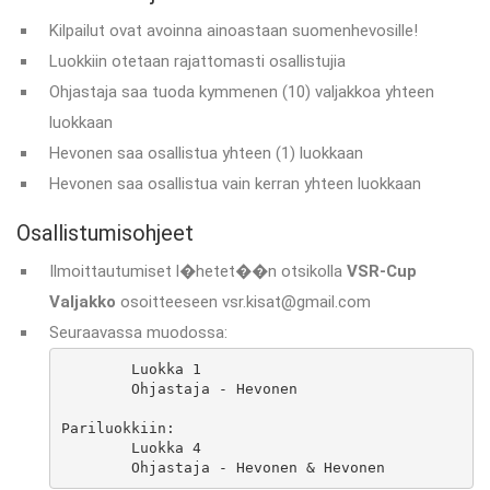
Kilpailut ovat avoinna ainoastaan suomenhevosille!
Luokkiin otetaan rajattomasti osallistujia
Ohjastaja saa tuoda kymmenen (10) valjakkoa yhteen
luokkaan
Hevonen saa osallistua yhteen (1) luokkaan
Hevonen saa osallistua vain kerran yhteen luokkaan
Osallistumisohjeet
Ilmoittautumiset l�hetet��n otsikolla
VSR-Cup
Valjakko
osoitteeseen vsr.kisat@gmail.com
Seuraavassa muodossa:
	Luokka 1

	Ohjastaja - Hevonen

Pariluokkiin:

	Luokka 4

	Ohjastaja - Hevonen & Hevonen