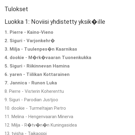
Tulokset
Luokka 1: Noviisi yhdistetty yksik�ille
1. Pierre - Kaino-Vieno
2. Siguri - Varjonkehr�
3. Milja - Tuulenpes�n Kaarnikas
4. dookie - M�rk�vaaran Tuonenkukka
5. Siguri - Riikinnevan Hamina
6. yaren - Tiilikan Kottarainen
7. Jannica - Runon Luka
8. Pierre - Visterin Koherenttu
9. Siguri - Parodian Justjoo
10. dookie - Turmeltajan Pietro
11. Melina - Hengenvaaran Minerva
12. Milja - R�tv�n�n Kuningasidea
13. tvisha - Taikaoppi