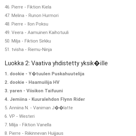
46. Pierre - Fiktion Kiela
47. Melina - Runon Hurmori
48. Pierre - Ilon Poksu
49. Veera - Aamuinen Kaihotuuli
50. Milja - Fiktion Sirkku
51. tvisha - Riemu-Ninja
Luokka 2: Vaativa yhdistetty yksik�ille
1. dookie - Y�tuulen Puskahuutelija
2. dookie - Haamuilija HV
3. yaren - Viisikon Taifuuni
4. Jemiina - Kuuralehdon Flynn Rider
5. Anniina N. - Vaniman J��latte
6. VP - Westeri
7. Milja - Fiktion Vanella
8. Pierre - Riikinnevan Huijjaus