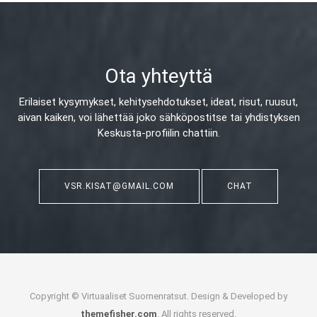
Ota yhteyttä
Erilaiset kysymykset, kehitysehdotukset, ideat, risut, ruusut,
aivan kaiken,
voi lähettää joko sähköpostitse tai yhdistyksen
Keskusta-profiilin chattiin.
VSR.KISAT@GMAIL.COM
CHAT
Copyright © Virtuaaliset Suomenratsut. Design & Developed by
themefisher.com
. All rights reserved.