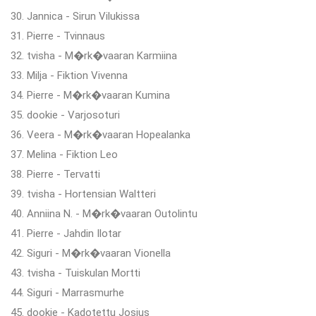
30. Jannica - Sirun Vilukissa
31. Pierre - Tvinnaus
32. tvisha - M�rk�vaaran Karmiina
33. Milja - Fiktion Vivenna
34. Pierre - M�rk�vaaran Kumina
35. dookie - Varjosoturi
36. Veera - M�rk�vaaran Hopealanka
37. Melina - Fiktion Leo
38. Pierre - Tervatti
39. tvisha - Hortensian Waltteri
40. Anniina N. - M�rk�vaaran Outolintu
41. Pierre - Jahdin Ilotar
42. Siguri - M�rk�vaaran Vionella
43. tvisha - Tuiskulan Mortti
44. Siguri - Marrasmurhe
45. dookie - Kadotettu Josius