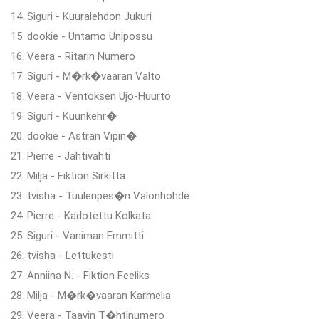
14. Siguri - Kuuralehdon Jukuri
15. dookie - Untamo Unipossu
16. Veera - Ritarin Numero
17. Siguri - M�rk�vaaran Valto
18. Veera - Ventoksen Ujo-Huurto
19. Siguri - Kuunkehr�
20. dookie - Astran Vipin�
21. Pierre - Jahtivahti
22. Milja - Fiktion Sirkitta
23. tvisha - Tuulenpes�n Valonhohde
24. Pierre - Kadotettu Kolkata
25. Siguri - Vaniman Emmitti
26. tvisha - Lettukesti
27. Anniina N. - Fiktion Feeliks
28. Milja - M�rk�vaaran Karmelia
29. Veera - Taavin T�htinumero