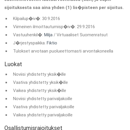
sijoituksesta saa aina yhden (1) lis�pisteen per sijoitus.
Kilpailup�iv�: 30.9.2016
Viimeinen ilmoittautumisp�iv�: 29.9.2016
Vastuuhenkil�:
Milja
/ Virtuaaliset Suomenratsut
J�rjestyspaikka:
Fiktio
Tulokset arvotaan puolueettomasti arvontakoneella
Luokat
Noviisi yhdistetty yksik�ille
Vaativa yhdistetty yksik�ille
Vaikea yhdistetty yksik�ille
Noviisi yhdistetty parivaljakoille
Vaativa yhdistetty parivaljakoille
Vaikea yhdistetty parivaljakoille
Osallistumisrajoitukset