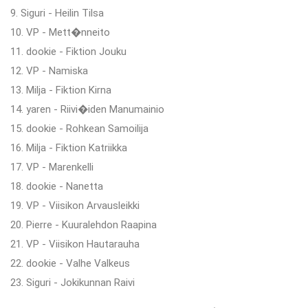
9. Siguri - Heilin Tilsa
10. VP - Mett�nneito
11. dookie - Fiktion Jouku
12. VP - Namiska
13. Milja - Fiktion Kirna
14. yaren - Riivi�iden Manumainio
15. dookie - Rohkean Samoilija
16. Milja - Fiktion Katriikka
17. VP - Marenkelli
18. dookie - Nanetta
19. VP - Viisikon Arvausleikki
20. Pierre - Kuuralehdon Raapina
21. VP - Viisikon Hautarauha
22. dookie - Valhe Valkeus
23. Siguri - Jokikunnan Raivi