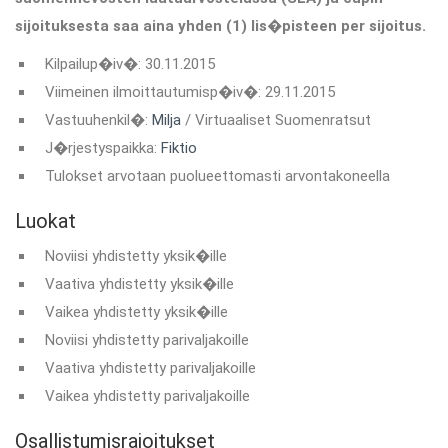
sijoituksesta saa aina yhden (1) lis�pisteen per sijoitus.
Kilpailup�iv�: 30.11.2015
Viimeinen ilmoittautumisp�iv�: 29.11.2015
Vastuuhenkil�:
Milja
/ Virtuaaliset Suomenratsut
J�rjestyspaikka:
Fiktio
Tulokset arvotaan puolueettomasti arvontakoneella
Luokat
Noviisi yhdistetty yksik�ille
Vaativa yhdistetty yksik�ille
Vaikea yhdistetty yksik�ille
Noviisi yhdistetty parivaljakoille
Vaativa yhdistetty parivaljakoille
Vaikea yhdistetty parivaljakoille
Osallistumisrajoitukset