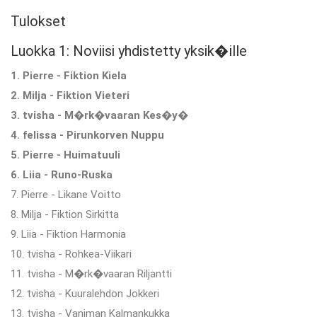
Tulokset
Luokka 1: Noviisi yhdistetty yksik�ille
1. Pierre - Fiktion Kiela
2. Milja - Fiktion Vieteri
3. tvisha - M�rk�vaaran Kes�y�
4. felissa - Pirunkorven Nuppu
5. Pierre - Huimatuuli
6. Liia - Runo-Ruska
7. Pierre - Likane Voitto
8. Milja - Fiktion Sirkitta
9. Liia - Fiktion Harmonia
10. tvisha - Rohkea-Viikari
11. tvisha - M�rk�vaaran Riljantti
12. tvisha - Kuuralehdon Jokkeri
13. tvisha - Vaniman Kalmankukka