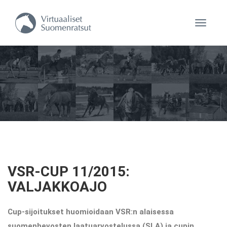
Navigaa
VSR-CUP 11/2015:
VALJAKKOAJO
Cup-sijoitukset huomioidaan VSR:n alaisessa
suomenhevosten laatuarvostelussa (SLA) ja cupin