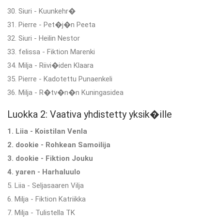
30. Siuri - Kuunkehr�
31. Pierre - Pet�j�n Peeta
32. Siuri - Heilin Nestor
33. felissa - Fiktion Marenki
34. Milja - Riivi�iden Klaara
35. Pierre - Kadotettu Punaenkeli
36. Milja - R�tv�n�n Kuningasidea
Luokka 2: Vaativa yhdistetty yksik�ille
1. Liia - Koistilan Venla
2. dookie - Rohkean Samoilija
3. dookie - Fiktion Jouku
4. yaren - Harhaluulo
5. Liia - Seljasaaren Vilja
6. Milja - Fiktion Katriikka
7. Milja - Tulistella TK