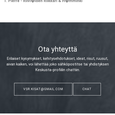
1. Pierre - Riivi�iden Riikkari & H�mminki
Ota yhteyttä
Erilaiset kysymykset, kehitysehdotukset, ideat, risut, ruusut,
aivan kaiken,
voi lähettää joko sähköpostitse tai yhdistyksen
Keskusta-profiilin chattiin.
VSR.KISAT@GMAIL.COM
CHAT