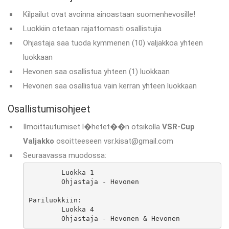
Kilpailut ovat avoinna ainoastaan suomenhevosille!
Luokkiin otetaan rajattomasti osallistujia
Ohjastaja saa tuoda kymmenen (10) valjakkoa yhteen
luokkaan
Hevonen saa osallistua yhteen (1) luokkaan
Hevonen saa osallistua vain kerran yhteen luokkaan
Osallistumisohjeet
Ilmoittautumiset l�hetet��n otsikolla
VSR-Cup
Valjakko
osoitteeseen vsr.kisat@gmail.com
Seuraavassa muodossa:
	Luokka 1

	Ohjastaja - Hevonen

Pariluokkiin:

	Luokka 4

	Ohjastaja - Hevonen & Hevonen