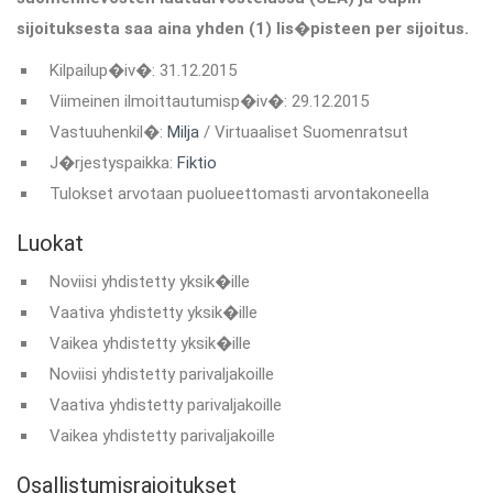
sijoituksesta saa aina yhden (1) lis�pisteen per sijoitus.
Kilpailup�iv�: 31.12.2015
Viimeinen ilmoittautumisp�iv�: 29.12.2015
Vastuuhenkil�:
Milja
/ Virtuaaliset Suomenratsut
J�rjestyspaikka:
Fiktio
Tulokset arvotaan puolueettomasti arvontakoneella
Luokat
Noviisi yhdistetty yksik�ille
Vaativa yhdistetty yksik�ille
Vaikea yhdistetty yksik�ille
Noviisi yhdistetty parivaljakoille
Vaativa yhdistetty parivaljakoille
Vaikea yhdistetty parivaljakoille
Osallistumisrajoitukset