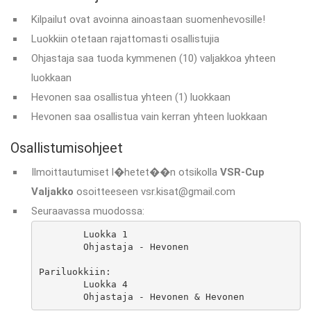
Kilpailut ovat avoinna ainoastaan suomenhevosille!
Luokkiin otetaan rajattomasti osallistujia
Ohjastaja saa tuoda kymmenen (10) valjakkoa yhteen
luokkaan
Hevonen saa osallistua yhteen (1) luokkaan
Hevonen saa osallistua vain kerran yhteen luokkaan
Osallistumisohjeet
Ilmoittautumiset l�hetet��n otsikolla
VSR-Cup
Valjakko
osoitteeseen vsr.kisat@gmail.com
Seuraavassa muodossa:
	Luokka 1

	Ohjastaja - Hevonen

Pariluokkiin:

	Luokka 4

	Ohjastaja - Hevonen & Hevonen