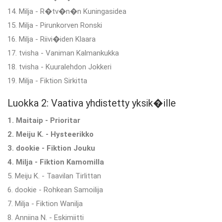
14. Milja - R�tv�n�n Kuningasidea
15. Milja - Pirunkorven Ronski
16. Milja - Riivi�iden Klaara
17. tvisha - Vaniman Kalmankukka
18. tvisha - Kuuralehdon Jokkeri
19. Milja - Fiktion Sirkitta
Luokka 2: Vaativa yhdistetty yksik�ille
1. Maitaip - Prioritar
2. Meiju K. - Hysteerikko
3. dookie - Fiktion Jouku
4. Milja - Fiktion Kamomilla
5. Meiju K. - Taavilan Tirlittan
6. dookie - Rohkean Samoilija
7. Milja - Fiktion Wanilja
8. Anniina N. - Eskimiitti