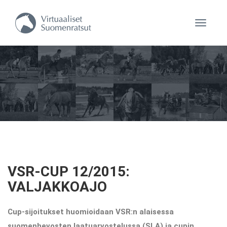
Navigaa
VSR-CUP 12/2015:
VALJAKKOAJO
Cup-sijoitukset huomioidaan VSR:n alaisessa
suomenhevosten laatuarvostelussa (SLA) ja cupin