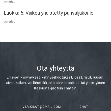
peruttu
Luokka 6: Vaikea yhdistetty parivaljakoille
peruttu
Ota yhteyttä
Erilaiset kysymykset, kehitysehdotukset, ideat, risut, ruusut,
aivan kaiken,
voi lähettää joko sähköpostitse tai yhdistyksen
Keskusta-profiilin chattiin.
VSR.KISAT@GMAIL.COM
CHAT