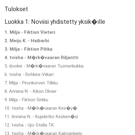
Tulokset
Luokka 1: Noviisi yhdistetty yksik�ille
1. Milja - Fiktion Vieteri
2. Meiju K. - Haibarbi
3. Milja - Fiktion Pihka
4. tvisha - M�rk�vaaran Riljantti
5. dookie - M�rk�vaaran Tuonenkukka
6. tvisha - Rohkea-Viikari
7. Milja - Pirunkorven Tilkku
8. Anniina N. - Kikon Olivier
9. Milja - Fiktion Sirkku
10. tvisha - M�rk�vaaran Kes�y�
11. Anniina N. - Kujeiletko Kesken�si
12. tvisha - Ujo-Stella TK
13. tvisha - M�rk�vaaran Kalmankielo