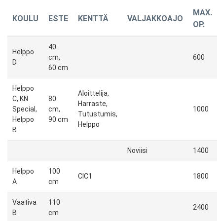
MAX.
KOULU
ESTE
KENTTÄ
VALJAKKOAJO
OP.
40
Helppo
cm,
600
D
60 cm
Helppo
Aloittelija,
C, KN
80
Harraste,
Special,
cm,
1000
Tutustumis,
Helppo
90 cm
Helppo
B
Noviisi
1400
Helppo
100
CIC1
1800
A
cm
Vaativa
110
2400
B
cm