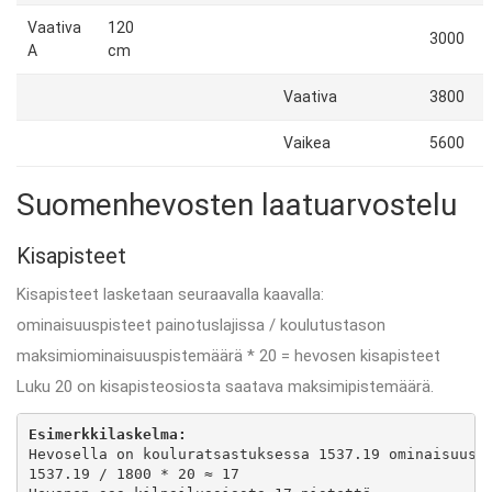
Vaativa
120
3000
A
cm
Vaativa
3800
Vaikea
5600
Suomenhevosten laatuarvostelu
Kisapisteet
Kisapisteet lasketaan seuraavalla kaavalla:
ominaisuuspisteet painotuslajissa / koulutustason
maksimiominaisuuspistemäärä * 20 = hevosen kisapisteet
Luku 20 on kisapisteosiosta saatava maksimipistemäärä.
Esimerkkilaskelma:
Hevosella on kouluratsastuksessa 1537.19 ominaisuuspi
1537.19 / 1800 * 20 ≈ 17
