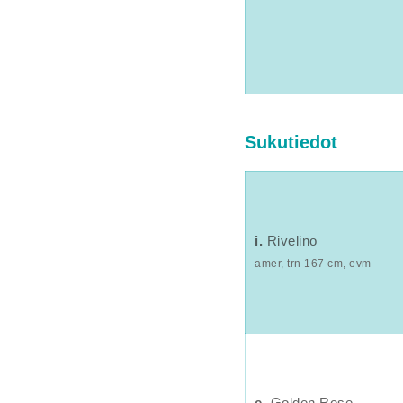
Sukutiedot
i.
Rivelino
amer, trn 167 cm, evm
e.
Golden Rose