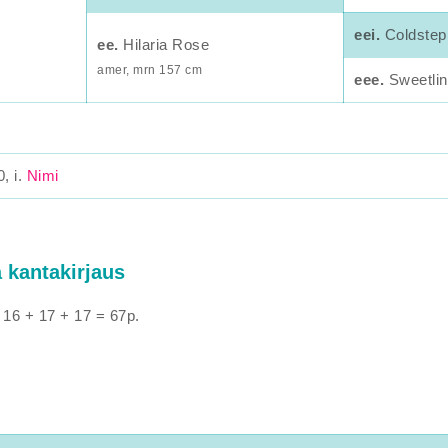
eei.
Coldstep
ee.
Hilaria Rose
amer, mrn 157 cm
eee.
Sweetli
0, i.
Nimi
a kantakirjaus
 16 + 17 + 17 = 67p.