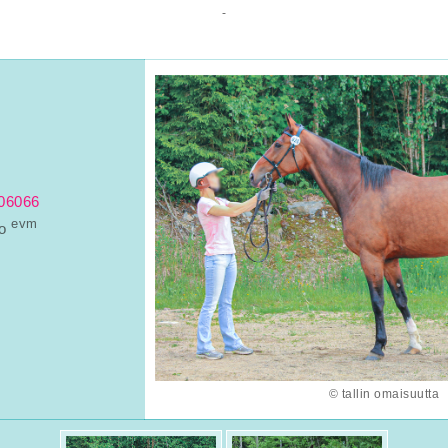
-
06066
evm
uo
© tallin omaisuutta