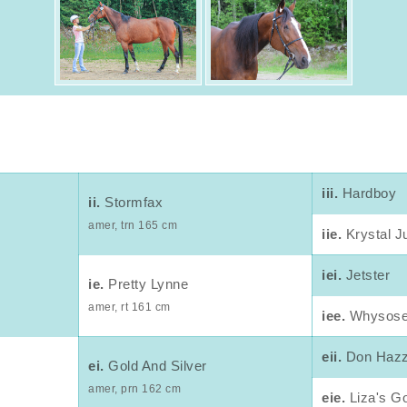
iii.
Hardboy
ii.
Stormfax
amer, trn 165 cm
iie.
Krystal J
iei.
Jetster
ie.
Pretty Lynne
amer, rt 161 cm
iee.
Whysose
eii.
Don Hazz
ei.
Gold And Silver
amer, prn 162 cm
eie.
Liza's Go