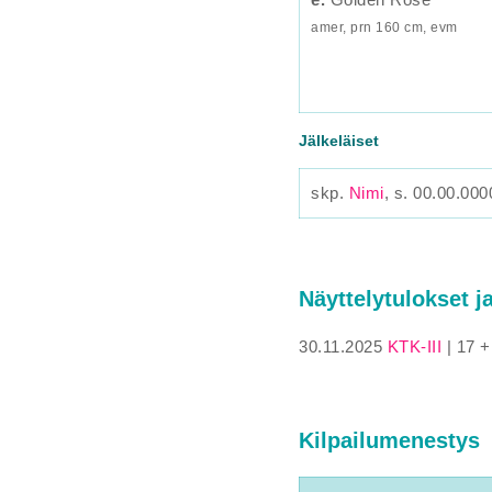
amer, prn 160 cm, evm
Jälkeläiset
skp.
Nimi
, s. 00.00.000
Näyttelytulokset j
30.11.2025
KTK-III
| 17 +
Kilpailumenestys